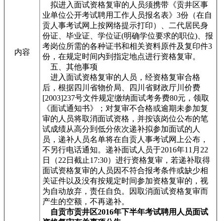
拟进入面试资格复审的人员须携带《贡井区事
业单位公开考试聘用工作人员报名表》3份（在自
贡人事考试网上按网络提示打印）、二代居民身
份证、毕业证、学位证(明确学位要求的职位)、报
考岗位所需的各种证书和相关资料原件及复印件3
内容
份，在规定时间内到指定地点进行资格复审。
五、其他事项
进入面试资格复审的人员，经资格复审合格
后，根据四川省物价局、四川省财政厅川价费
[2003]237号文件规定缴纳面试考务费80元，领取
《面试通知书》；对复审不合格或逾期未参加复
审的人员将取消面试资格，并按该岗位公布的笔
试成绩从高分到低分依次递补拟参加面试的人
员，递补人员名单将在自贡人事考试网上公布，
不另行电话通知。递补面试人员于2016年11月22
日（22日截止17:30）进行资格复审，若递补取得
面试资格复审的人员因不符合报考条件或缺少相
关证件以及没有按规定时间参加资格复审的，视
为自动放弃，责任自负。因取消面试资格复审而
产生的空额，不再递补。
自贡市贡井区2016年下半年考试聘用人员面试