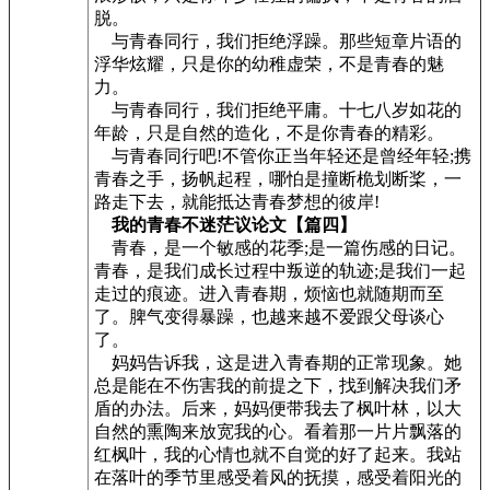
脱。
与青春同行，我们拒绝浮躁。那些短章片语的
浮华炫耀，只是你的幼稚虚荣，不是青春的魅
力。
与青春同行，我们拒绝平庸。十七八岁如花的
年龄，只是自然的造化，不是你青春的精彩。
与青春同行吧!不管你正当年轻还是曾经年轻;携
青春之手，扬帆起程，哪怕是撞断桅划断桨，一
路走下去，就能抵达青春梦想的彼岸!
我的青春不迷茫议论文【篇四】
青春，是一个敏感的花季;是一篇伤感的日记。
青春，是我们成长过程中叛逆的轨迹;是我们一起
走过的痕迹。进入青春期，烦恼也就随期而至
了。脾气变得暴躁，也越来越不爱跟父母谈心
了。
妈妈告诉我，这是进入青春期的正常现象。她
总是能在不伤害我的前提之下，找到解决我们矛
盾的办法。后来，妈妈便带我去了枫叶林，以大
自然的熏陶来放宽我的心。看着那一片片飘落的
红枫叶，我的心情也就不自觉的好了起来。我站
在落叶的季节里感受着风的抚摸，感受着阳光的