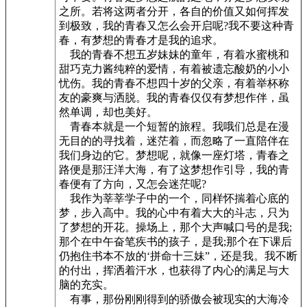
之所。若将这两者分开，各自的价值又如何挥发
到极致，我的青春又怎么会开启呢?我不要这种青
春，有梦想的青春才是我的追求。
我的青春不想五岁妹妹的童年，有着水蜜桃和
甜巧克力酱纯粹的爱情，有着被遗忘酸奶的小小
忧伤。我的青春不想四十岁的父亲，有着举杯称
友的豪爽与洒脱。我的青春仅仅有梦想作伴，虽
然单调，却也美好。
青春本就是一个短暂的旅程。我哦们总是在漫
无目的的寻找着，迷茫着，而忽略了一直陪伴在
我们身边的它。梦想呢，就像一座灯塔，青春之
路便是那汪洋大海，有了这梦想作引导，我的青
春便有了方向，又怎会迷茫呢?
我作为莘莘学子中的一个，同样怀揣着心底的
梦，步入高中。我的心中有着大大的斗志，只为
了梦想的开花。操场上，那个大声喊口号的是我;
那个在中午奋笔疾书的孩子，是我;那个在下课后
仍抱住书本不放的‘拼命十三妹”，还是我。我不断
的付出，挥洒着汗水，也获得了内心的满足与大
脑的充实。
有事，那份刚刚得到的骄傲会被现实的大海冷