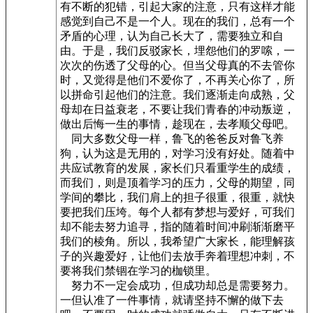
有不断的犯错，引起大家的注意，只有这样才能
感觉到自己不是一个人。现在的我们，总有一个
矛盾的心理，认为自己长大了，需要独立和自
由。于是，我们反驳家长，埋怨他们的罗嗦，一
次次的伤透了父母的心。但当父母真的不去管你
时，又觉得是他们不爱你了，不再关心你了，所
以拼命引起他们的注意。我们逐渐走向成熟，父
母却在日益衰老，不要让我们青春的冲动叛逆，
做出后悔一生的事情，趁现在，去孝顺父母吧。
同大多数父母一样，鲁飞的爸爸反对鲁飞养
狗，认为这是无用的，对学习没有好处。随着中
共应试教育的发展，家长们只看重学生的成绩，
而我们，则是顶着学习的压力，父母的期望，同
学间的攀比，我们肩上的担子很重，很重，就快
要把我们压垮。每个人都有梦想与爱好，可我们
却不能去努力追寻，指的随着时间冲刷渐渐磨平
我们的棱角。所以，我希望广大家长，能理解孩
子的兴趣爱好，让他们去放手奔着理想冲刺，不
要将我们禁锢在学习的枷锁里。
努力不一定会成功，但成功却总是需要努力。
一但认准了一件事情，就请坚持不懈的做下去