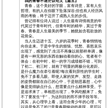
我的青春不迷茫议论文【篇五】
青春，这个美好的字眼，富有诗意，富有人生
哲理。有的人在你眼下坠落深谷;但也有人经历风
雨的考验，终于迈开了成熟人生的步伐。
曾记得有位诗人说过：人生最有诗情画意的年
代莫过于青年时代，但青年时的精华，莫过于青
春。青春是人生最美的季节，她犹如含苞欲放的
花骨朵。
当人生迈进十五、六岁的花季时，青春悄悄地
向你走来。于是中学生的烦恼、忧愁、喜怒哀乐
出现了，感觉到了;生活不再像以前那样单调，像
是有一种无形的东西在触动着你的心。笔者有个
体会：在初中时，初一的学习成绩都不错，可到
了初二、初三时，就有了明显的两极分化差距。
是什么魔力在牵引着呢?每次看到异性的学生时，
免不了多看几眼。即使人家的笑声、发型、走路
的姿势都留在自己的心中，于是朝思暮想，心中
像是觉得缺点什么，想需要点什么精神享受。于
是追求来了，单相思出现了，争风吃醋来了，免
不了要发生“干”，为达到目的而不择手段等等。
其实，从心理学上看，这符合青少年的心理，可
以说是免不了的??是青春期燥动的表现，是可以