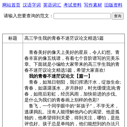
网站首页
汉语字词
英语词汇
考试资料
写作素材
旧版资料
请输入您要查询的范文：
标题
高三学生我的青春不迷茫议论文精选5篇
青春美好的像天上美好的星辰，令人幻想。青
春丰富的像五线谱，有着七个音阶谱写的完美乐
章。下面就是小编给大家带来的高三学生我的青
春不迷茫议论文精选5篇，希望大家喜欢!
我的青春不迷茫议论文【篇一】
青春，如旭日朝阳，我们挥洒汗水，绽放生命;
青春，如潺潺溪水，岁月静好，时光缓缓流淌;青
春，如雨后彩虹，经历风雨，加快前进的步伐。
是什么为我们的青春画上别样的色彩?
鲁飞，一个同学眼中的“坏孩子”，不学无术，
逃课捣乱。没有人能理解他内心的渴望。他是孤
独的，他希望得到关爱，得到关注，哪怕，是批
评也好。孩子总是单纯的，他们能想到的办法只