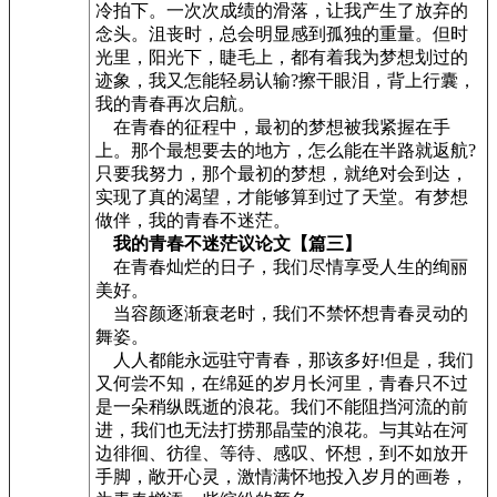
冷拍下。一次次成绩的滑落，让我产生了放弃的
念头。沮丧时，总会明显感到孤独的重量。但时
光里，阳光下，睫毛上，都有着我为梦想划过的
迹象，我又怎能轻易认输?擦干眼泪，背上行囊，
我的青春再次启航。
在青春的征程中，最初的梦想被我紧握在手
上。那个最想要去的地方，怎么能在半路就返航?
只要我努力，那个最初的梦想，就绝对会到达，
实现了真的渴望，才能够算到过了天堂。有梦想
做伴，我的青春不迷茫。
我的青春不迷茫议论文【篇三】
在青春灿烂的日子，我们尽情享受人生的绚丽
美好。
当容颜逐渐衰老时，我们不禁怀想青春灵动的
舞姿。
人人都能永远驻守青春，那该多好!但是，我们
又何尝不知，在绵延的岁月长河里，青春只不过
是一朵稍纵既逝的浪花。我们不能阻挡河流的前
进，我们也无法打捞那晶莹的浪花。与其站在河
边徘徊、彷徨、等待、感叹、怀想，到不如放开
手脚，敞开心灵，激情满怀地投入岁月的画卷，