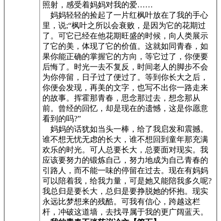
照射，感受着妈妈对我的爱……
妈妈轻轻的捡起了一片红枫叶放在了我的手心
里，说;“枫叶之所以会衰败，是因为它的花期过
了。可它已经在他花期旺盛的时候，向人类展示
了它的美，体现了它的价值。这就如同青春，如
果你能正确的掌握它的方向，等它过了，你便要
后悔了。时光一去不复反，时间老人的脚步不会
为你停留，日子过了便过了。等到你长大之后，
你便会发现，再美的文字，也写不出你一路走来
的故事。挥霍那青春，思念那过去，想念那从
前。曾经的回忆，却是现在的遗憾，这是你愿意
看到的吗?”
妈妈的话犹如当头一棒，给了我启发和震撼。
谁不想无忧无虑的长大，谁不想回到童年那充满
欢乐的时光。可人总要长大，总要面对现实。我
应该要努力的锻炼自己，努力地成为自己青春的
引路人，而不能一味的停留在过去。现在有妈妈
可以陪着我，给我力量，可是她又能陪我多久呢?
我总归是要长大，总归是要挣脱她的怀抱。现实
永远比梦想来的残酷。可我有信心，跨越这栏
杆，冲破这道墙，去找寻属于我的更广阔蓝天。