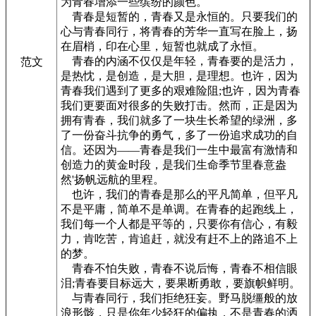
为青春增添一些缤纷的颜色。
青春是短暂的，青春又是永恒的。只要我们的
心与青春同行，将青春的芳华一直写在脸上，扬
在眉梢，印在心里，短暂也就成了永恒。
青春的内涵不仅仅是年轻，青春要的是活力，
范文
是热忱，是创造，是大胆，是理想。也许，因为
青春我们遇到了更多的艰难险阻;也许，因为青春
我们更要面对很多的失败打击。然而，正是因为
拥有青春，我们就多了一块生长希望的绿洲，多
了一份奋斗抗争的勇气，多了一份追求成功的自
信。还因为——青春是我们一生中最富有激情和
创造力的黄金时段，是我们生命季节里春意盎
然'扬帆远航的里程。
也许，我们的青春是那么的平凡简单，但平凡
不是平庸，简单不是单调。在青春的起跑线上，
我们每一个人都是平等的，只要你有信心，有毅
力，肯吃苦，肯追赶，就没有赶不上的路追不上
的梦。
青春不怕失败，青春不说后悔，青春不相信眼
泪;青春要目标远大，要果断勇敢，要旗帜鲜明。
与青春同行，我们拒绝狂妄。野马脱缰般的放
浪形骸，只是你年少轻狂的偏执，不是青春的洒