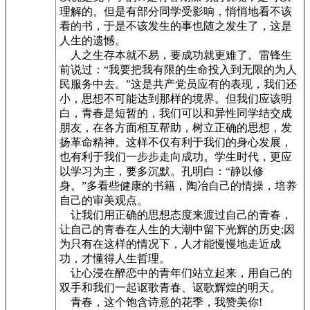
理解的。但是有部分同学受影响，悄悄地看不该
看的书，于是不该发生的事也随之发生了，这是
人生的遗憾。
人之生存本就不易，要成功就更难了。雷锋生
前说过：“我要把我有限的生命投入到无限的为人
民服务中去。”这是共产党员应有的表现，我们还
小，思想不可能达到那样的境界。但我们应该明
白，青春是短暂的，我们可以和异性同学结交成
朋友，在各方面相互帮助，树立正确的思想，发
扬革命精神。这样不仅有利于我们的身心发展，
也有利于我们一步步走向成功。学生时代，更应
以学习为主，要多沉默。孔明白：“静以修
身。”多看些健康的书籍，陶冶自己的情操，培养
自己的审美观点。
让我们用正确的思想态度来渡过自己的青春，
让自己的青春在人生的大潮中留下光辉的历史;因
为只有在这样的情况下，人才能慢慢地走近成
功，才懂得人生哲理。
让心浸在醉恋中的青年们站立起来，用自己的
双手和我们一起讴歌青春、讴歌辉煌的明天。
青春，这个饱含诗意的花季，我赞美你!