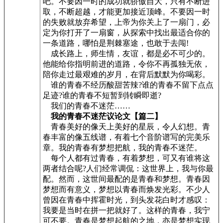
吧。不要因一时的成功就骄傲自大，只有不断进
取，不断超越，才能更加接近顶峰。不要因一时
的失败就放弃希望，上帝为你关上了一扇门，必
定为你打开了一扇窗，从探索中找出最适合你的
一条道路，哪怕是荆棘塞途，也敢于去闯!
成长路上，师生情，友谊，都是必不可少的。
他能给你指明前进的道路，令你不再孤独无依，
陪你走过最艰难的岁月，在背后默默为你喝彩。
谁的青春不经历酸甜苦辣?谁的青春不留下点点
足迹?谁的青春不短暂到转瞬即逝?
我们的青春不迷茫……
我的青春不迷茫议论文【篇二】
青春美好的像天上美好的星辰，令人幻想。青
春丰富的像五线谱，有着七个音阶谱写的完美乐
章。我的青春有梦想把航，我的青春不迷茫。
每个人都有过青春，有着梦想，可又有谁将这
两者结合呢?人们经常调侃：这世界上，我与你最
配。然而，这世间最配的是青春和梦想。青春因
梦想而有意义，梦想以青春而焕发光彩。不少人
曾因在青春中挥霍时光，到头发花白时才感叹：
我要是当时在拼一把就好了。这样的青春，我宁
可不要。青春是梦想起航的之地，亦是梦想实现