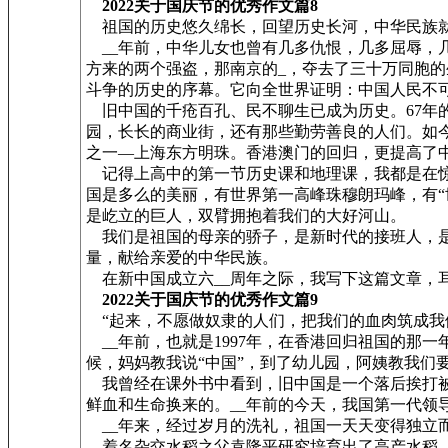
2022关于国庆节的优秀作文篇8
祖国的历史悠久绵长，回望历史长河，中华民族
__年前，中华儿女也曾有几多仇恨，几多屈辱，
方来的两个强盗，那南京的_，夺去了三十万同胞的
斗争的历史的序幕。它向全世界证明：中国人民不
旧中国的千疮百孔、民不聊生已成为历史。67年
园，长长的商业街，还有那些勤劳善良的人们。如
之一—上海东方明珠。香港澳门的回归，更提高了中
记得上高中的第一节历史课和地理课，我都是在惊
国是多么的美丽，有世界第一高峰珠穆朗玛峰，有
是屹立的巨人，双臂拥抱着我们的大好河山。
我们是祖国的母亲的骄子，是新时代的接班人，是
量，献给亲爱的中华民族。
在新中国成立六__周年之际，我写下这篇文章，
2022关于国庆节的优秀作文篇9
“起来，不愿做奴隶的人们，把我们的血肉筑成我们新
__年前，也就是1997年，在香港回归祖国的那
候，妈妈教我说“中国”，到了幼儿园，阿姨教我
我曾经在课外书中看到，旧中国是一个落后挨打被
鲜血和生命换来的。__年前的今天，我国第一代领
__年来，经过岁月的洗礼，祖国一天天变得独立
着名杂交水稻之父袁隆平研究培育出了高产水稻，