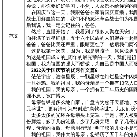
会说，那你要好好学习，不然，人家都不给你穿的
在国庆节这一天，我跟爸爸在家看国庆直播，我跟
战士用鲜血染红的，我们不能忘记革命战士们为祖
后我说，我一定会记住的，爸爸。
然后，直播开始了，我看到了很多人聚在天安门，
范文
面挂满了五星红旗，五十六个民族的人们聚在一起
爸爸，爸爸比我还严重，眼睛更红了，然后我们两
这是我第一次哭，因为，我是男孩子，爸爸说男孩
为这是祖国成立的_周年的最光荣的一天，我们是
祖国，我为祖国的强大而骄傲，为自己是中国人而
2022关于国庆节的优秀作文篇6
茫茫宇宙，浩瀚星辰，一颗星球在灿烂星空中闪烁
一只雄鸡。我的祖国，我的母亲是一个拥有13亿人
我的祖国，我的母亲，一个拥有五千年历史的国家
强不息，宽广博大。
母亲曾经是多么地自豪，自盘古为您开天辟地、女
元盛世”，更有清朝为您创造“康乾盛世”。儿女们
太多太多的光环在母亲头上笼罩，于是，有人被荣耀
份辉煌，多了几份沧桑，少了几份荣耀，多了几份
煌，母亲的骄傲。母亲用行动证明了您的儿女不是
我的祖国，我伟大的母亲，您经历了五千年的沧桑