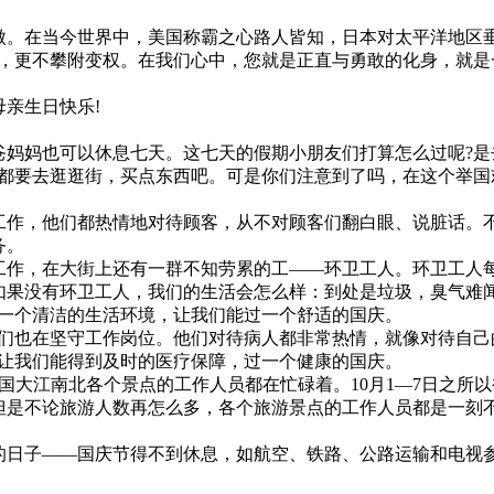
。在当今世界中，美国称霸之心路人皆知，日本对太平洋地区垂
小，更不攀附变权。在我们心中，您就是正直与勇敢的化身，就是
亲生日快乐!
妈妈也可以休息七天。这七天的假期小朋友们打算怎么过呢?是
概都要去逛逛街，买点东西吧。可是你们注意到了吗，在这个举
作，他们都热情地对待顾客，从不对顾客们翻白眼、说脏话。
务。
作，在大街上还有一群不知劳累的工——环卫工人。环卫工人
如果没有环卫工人，我们的生活会怎么样：到处是垃圾，臭气难
有一个清洁的生活环境，让我们能过一个舒适的国庆。
们也在坚守工作岗位。他们对待病人都非常热情，就像对待自己
了让我们能得到及时的医疗保障，过一个健康的国庆。
大江南北各个景点的工作人员都在忙碌着。10月1—7日之所以被
但是不论旅游人数再怎么多，各个旅游景点的工作人员都是一刻
日子——国庆节得不到休息，如航空、铁路、公路运输和电视