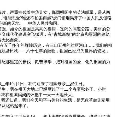
鸦片，严重摧残着中华儿女，那圆明园中的英法联军，是从西
，谁能忍受?谁还不拍案而起?虎门销烟揭开了中国人民反侵略
崭新的天地——中华人民共和国。
增强。如今的祖国是高高的楼房，宽阔的高速公路，美丽的公
义现代化建设突飞猛进，有“古城新貌”的北京和亚洲的建筑
得无比自豪。
，有五千多年的辉煌历史，有三山五岳的壮丽河山……我们的祖
的万里长城……六十七年的磨砺，祖国已经成为世界的蛟龙，
世纪那坚定的步伐，刻苦求学，把对祖国的爱，化为报国的力
_年10月1日，我们迎来了祖国母亲__岁生日。
的学生，我在祖国大地上已经度过了十二个春夏秋冬了。小时
…我在祖国妈妈的怀抱中一天一天地长大。
。我还知道，我们今天和平与美好的生活，是无数革命先辈用
民从此站起来了。
们加入了世贸组织，__年上海即将举办世博会，也说明了我