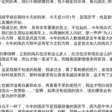
定的距离，我们不能骄傲自满，也不能妄自菲薄。看完国庆_周
早就在期待今天的到来。今天是10月1号，是国庆节，也是新
兵直播的开始。
国成立的_周年，具有非常重要的意义。不仅如此，今年阅兵式
。我们的主席站在检阅车上，向两侧的军人问好。那一声声“为人
方阵，最后是武器方阵。今年的阅兵人数规模是近年来最大的一
外，今年的阅兵方阵中还有军方文职方阵，这是首次加入的阅兵
的事情啊，之前的阅兵也没有这么多人，生活也没有现在这么好
成绩还不错，所以才能一直读下去。而随着国家慢慢变得富强，
腻。
这是我都不知道的相册。我凑过去，看了看相册的照片，发现
年轻时候发照片。那时候家里有位香港亲戚回来探亲，这才有了
也都洋溢着自豪和欢乐，再看看手里的老照片，我这才明白祖国
都流出一首赞歌……”是啊，如果没有祖国的强大，现在哪里会有
大复兴的中国梦。
点不一样了，今年的国庆节是我最骄傲的国庆节，因为是中华人
的警察玩，感觉他的衣服好好看，好酷。我每一次去都会跟我爸