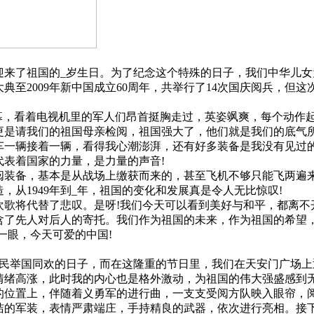
迎来了祖国的_岁生日。为了纪念这个特殊的日子，我们中华儿女
典至2009年新中国成立60周年，共举行了14次国庆阅兵，但这
幕，看着电视机里的军人们昂首挺胸走过，英姿飒爽，每个动作
更是请我们的祖国母亲检阅，祖国强大了，他们就是我们的底气所
一辆接着一辆，看得我心潮澎湃，还有好多装备是我没有见过
表着国家的力量，是力量的声音!
装备，基本是从战场上缴获而来的，甚至飞机不够只能飞两遍来
从1949年到_年，祖国的变化和发展真是令人无比惊叹!
歌将代替了悲叹。是呀!我们今天可以看到美好与和平，都离不
含了先人对后人的寄托。我们作为祖国的未来，作为祖国的希望
一眼，今天可爱的中国!
人民举国同欢的日子，而在这隆重的节日里，我们在天安门广场
情绪高涨，此时我的内心也是格外激动，为祖国的伟大强盛感到
位置上，伴随着义勇军的进行曲，一支支受阅方队映入眼帘，阅
的军装，表情严肃端庄，手持精良的武器，依次进行亮相。接