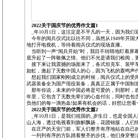
2022关于国庆节的优秀作文篇1
_年10月1日，这注定是不平凡的一天，因为我们
今年的阅兵仪式比以往不同，虽然从1949年开国大
地打开电视机，等待着阅兵仪式的现场直播。
当听到一声“阅兵开始”时，我目不转睛地盯着屏
底升起了一阵敬佩之情。他们不光是请我们检阅，
接下来让我震撼的场面来了，各式坦克车、装甲车
如虹，激起了无数中国人的心，因为飞机的轰鸣声代
想起我们国家刚刚成立的时候，阅兵仪式上的受阅
武器装备全为国产现役装备，真真正正属于中国制造，
那年你说，未来的中国必将是可爱的，到那时，欢
年里，它包含了无数先辈们的心血付出，同时也包
负他们的每一滴热血!如果有机会的话，好想让您看
2022关于国庆节的优秀作文篇2
_年10月1日，是我们祖国的_岁生日，也是全国
山人海，透过电视看到旗帜飘扬，花团锦簇，人们
在庄严的天安门前，军人们整齐有序地站在自己的
一列列有序的方队踏着整齐的步伐，他们身穿整洁