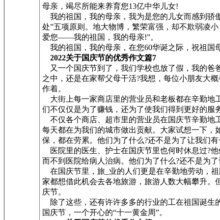
母亲，竭尽所能来养育您13亿中华儿女!
我的祖国，我的母亲，我为是您的儿女而感到骄傲
处”五项原则。地大物博，繁荣富强，却不欺弱凌
爱您——我的祖国，我的母亲!”。
我的祖国，我的母亲，在您60华诞之际，祝祖国母
2022关于国庆节的优秀作文篇7
又一个国庆节到了，我们学校也放了假，我的爸爸
之中，还是在家帮父母干活?我想，每位小朋友大
作着。
大街上每一家商店里的营业员和老板都在辛勤地工
们不仅仅是为了赚钱，还为了使我们得到更好的服
不仅各个商店、超市里的营业员在国庆节辛勤地工
每天都在为我们的城市做出贡献。大家试想一下，
保，都在劳累。他们为了什么?还不是为了让我们
医院里的医生、护士在国庆节里也何时休息过?他
而不到医院给病人治病。他们为了什么?还不是为
在国庆节里，旅_业的人们更是在辛勤地劳动，祖国
家都想借此机会去各地旅游，旅游人数大幅攀升。
庆节。
除了这些，还有许许多多的行业的工在祖国诞生的
国庆节，一个开心的“十一黄金周”。