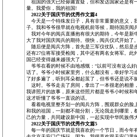
祖国的强大已经毋庸置疑，但和发达国家还是有一
量。我爱你，我的祖国!
2022关于国庆节的优秀作文篇4
今天是一个特殊发日子，具有非常重要的意义，我很
子。我和爷爷很早就在电视机前等候，期待国庆阅
我对今年的阅兵直播抱有很大的期待，今年是新中
大了我对国庆阅兵的期待。很快，阅兵仪式开始了
随后便是阅兵方阵，首先是三军仪仗队，然后是步兵
还有27位将军接受检阅，其中还有两名女将军。此
国已经变得越来越强大了。
爷爷在看的时候不由地感慨：“以前可没有这么好
话了。爷爷小时候家里穷，什么都没有，幸好学习
了好多遍了，听到耳朵都起茧了，但爷爷还是说不
这时。爷爷走去了房间，拿出了一本很老的相册，
我讲照片的故事，原来这些照片都是爷爷小时候和
这才听懂了爷爷一直说的话。
看着电视里整齐划一的阅兵方阵，围观群众的脸上
和我的祖国，一刻都不能分割，无论我走到哪里，
己的力量，共同建设新中国，一起实现中华民族伟
2022关于国庆节的优秀作文篇5
每一年的国庆节就是我喜欢的一个节日，而今年有
去北京天安门广场玩，因为，我很喜欢跟天安门里