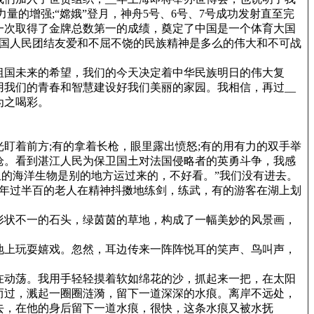
的增强;“嫦娥”登月，神舟5号、6号、7号成功发射直至完
一次取得了金牌总数第一的成绩，奠定了中国是一个体育大国
中国人民团结友爱和不屈不饶的民族精神是多么的伟大和不可战
祖国未来的希望，我们的今天决定着中华民族明日的伟大复
我们的青春和智慧建设好我们美丽的家园。我相信，再过__
为之喝彩。
盯着前方;有的拿着长枪，眼里露出愤怒;有的用有力的双手举
枪。看到湛江人民为保卫国土对法国侵略者的英勇斗争，我感
里的海洋生物是别的地方运过来的，不好看。”我们没有进去。
年过半百的老人在精神抖擞地练剑，练武，有的游客在湖上划
形状不一的石头，绿茵茵的草地，构成了一幅美妙的风景画，
地上玩耍嬉戏。忽然，耳边传来一阵阵悦耳的笑声、鸟叫声，
在动荡。我用手轻轻摸着软如绵花的沙，抓起来一把，在太阳
而过，溅起一圈圈涟漪，留下一道深深的水痕。离岸不远处，
去，在他的身后留下一道水痕，很快，这条水痕又被水抚