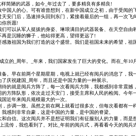
这样简陋的武器，如今_年过去了，要多精良有多精良!
中国人的心。可有谁曾想到，在新中国成立之初，由于受阅的飞
过天安门后，迅速掉头回到东门，紧接着最后的一组，再一次飞
你所愿!
们可以从军人挺拔的身姿、琳琅满目的武器装备、在天空自由
不再是沉睡的狮子，他站得更高，望得更远了!
感激祖国为我们打造的这个盛世。我们是祖国未来的希望，祖
立的_周年。_年来，我们国家发生了巨大的变化。而在_年10
备。早在前两个星期星期，电视上就已经有阅兵的消息了，我
为了庆祝建国_周年，而且还是中国力量的一种展示。
期待的就是阅兵方阵了，每一次看阅兵方阵，我都感到非常震撼
的方阵队形，依次走过天安门，接受主席和人民的检阅。今年一共
是我国近年来阅兵规模最大的一次。
，步调一致。虽然之前在网上就看过很多次，但每次看都有一
。我感到非常自豪，这是中国的力量，是中国的脊梁。
和自信。这次阅兵并不是想证明我们有征服别人的力量，而是
网上流传，我也看到了。对比_年前的阅兵式，再看看今天的阅兵