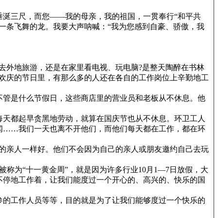
涎三尺，而您——我的母亲，我的祖国，一贯奉行“和平共
一条飞舞的龙。我要大声呐喊：“我为您感到自豪、骄傲，我
去外地旅游，还是在家里看电视、玩电脑?是整天陶醉在书林
国欢庆的节日里，有那么多的人还在各自的工作岗位上辛勤地工
不管是什么节假日，这些商店里的营业员和老板从不休息。他
每天都起早贪黑地劳动，就算在国庆节也从不休息。环卫工人
闻……我们一天也离不开他们，而他们每天都在工作，都在环
的亲人一样好。他们不会因为自己的亲人或朋友邀约自己去玩
称为“十一黄金周”，就是因为许多行业10月1—7日放假，大
不停地工作着，让我们能度过一个开心的、高兴的、快乐的国
参的工作人员等等，目的就是为了让我们能够度过一个快乐的