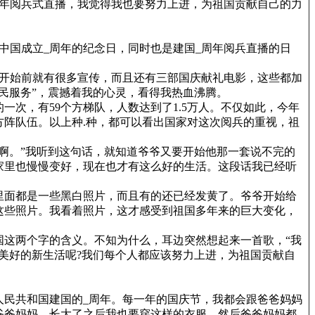
年阅兵式直播，我觉得我也要努力上进，为祖国贡献自己的力
中国成立_周年的纪念日，同时也是建国_周年阅兵直播的日
开始前就有很多宣传，而且还有三部国庆献礼电影，这些都加
民服务”，震撼着我的心灵，看得我热血沸腾。
次，有59个方梯队，人数达到了1.5万人。不仅如此，今年
方阵队伍。以上种.种，都可以看出国家对这次阅兵的重视，祖
啊。”我听到这句话，就知道爷爷又要开始他那一套说不完的
家里也慢慢变好，现在也才有这么好的生活。这段话我已经听
里面都是一些黑白照片，而且有的还已经发黄了。爷爷开始给
这些照片。我看着照片，这才感受到祖国多年来的巨大变化，
这两个字的含义。不知为什么，耳边突然想起来一首歌，“我
美好的新生活呢?我们每个人都应该努力上进，为祖国贡献自
民共和国建国的_周年。每一年的国庆节，我都会跟爸爸妈妈
爸爸妈妈，长大了之后我也要穿这样的衣服，然后爸爸妈妈都