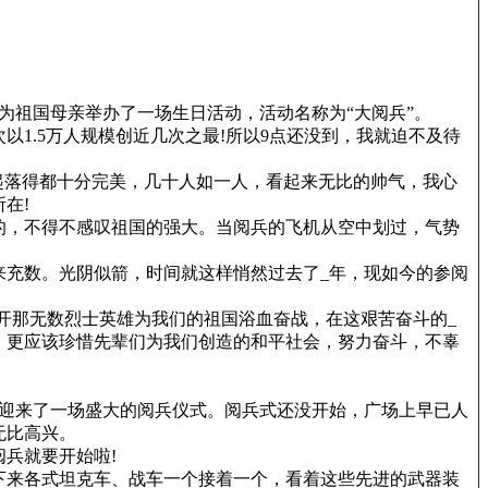
为祖国母亲举办了一场生日活动，活动名称为“大阅兵”。
次以1.5万人规模创近几次之最!所以9点还没到，我就迫不及待
起落得都十分完美，几十人如一人，看起来无比的帅气，我心
在!
的，不得不感叹祖国的强大。当阅兵的飞机从空中划过，气势
充数。光阴似箭，时间就这样悄然过去了_年，现如今的参阅
开那无数烈士英雄为我们的祖国浴血奋战，在这艰苦奋斗的_
，更应该珍惜先辈们为我们创造的和平社会，努力奋斗，不辜
上迎来了一场盛大的阅兵仪式。阅兵式还没开始，广场上早已人
无比高兴。
兵就要开始啦!
下来各式坦克车、战车一个接着一个，看着这些先进的武器装