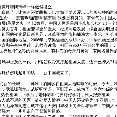
就像珠穆朗玛峰一样傲然挺立。
几多痛苦，比黄河还要曲折，比大海还要苦涩……那整箱整箱的
生命……悲苦啊!痛苦啊!愤怒啊!只要是有良知、有骨气的中国人
可辱!星星之火，可以燎原。中国人民硬是用小米加步枪打出一个
的努力奋斗，祖国变得更加强大，经济高速发展，综合国力明显
今祖国的变化是日新月异，改革开放的旗帜插遍大江南北，社会主
国的国际地位。2008年北京奥运会的成功举办，中华民族更显
喜和兴奋中度过，老师告诉我，祖国有960万平方公里的疆土
“世界屋脊”之称的青藏高原，有我们的母亲河黄河，有闻名世界
风华正茂的一代，用钢筋铁骨支撑起祖国大厦，迈开已跨入21
耳畔仿佛响起那句话——新中国成立了。
的长城……”当雄壮的国歌在祖国大地唱响的时候，今天，20_
一年，我呱呱落地，从呀呀学语，直到现在，成为了一名六年级
们要热爱祖国，上学后，老师教我们要好好学习，长大报效祖国…
人瞧不起的国家，处处受人欺辱，中国人还被称为“东亚病夫”
导人毛泽东同志，就在这个天安门城楼上向全世界宣布：中国人
而强大，一步步走向了繁荣和昌盛。
向世界证明了中国是一个农业大国，并非是徒有虚名。__年，我