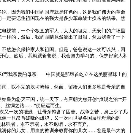
爸说，因为我们中国的国旗就是红色的，这是我们伟大的革命
们一定要记住祖国现在的强大是多少革命战士换来的结果。然
在电视前，一个个板直的军人，大大的坦克，天安门的广场里
来一样的，然后，我的眼睛竟然流出了眼泪，然后我看了一下
，不然怎么保护家人和祖国。但是，爸爸说这一次可以哭，因
是开心。然后，我就跟爸爸说，我会努力学习的，保护好家人和
!而我亲爱的母亲——中国就是那昂首屹立在这美丽星球上的
雨雨，叹不完的坎坷崎岖，然而，留给人们更多地是母亲的自
皇为您灭三国，统一天下，有唐朝为您开创“贞观之治”“开
俑、丝绸之路……”便应运而生。
”一次又一次的摧残，让母亲饱含了困苦、战争之苦，身上少了几
就像一只昂首破晓的雄鸡，又一次向世界各国展现母亲的辉
之林强者，永不示弱，永不退缩，永不言弃。
滋润你的儿女，用血的教训来教育你的儿女……您是最伟大的