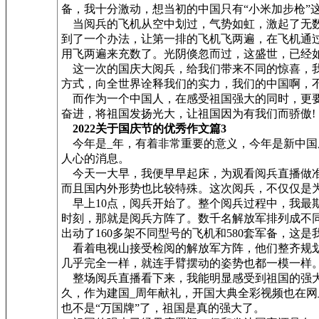
备，我十分激动，想当初的中国只有“小米加步枪”
当阅兵的飞机从空中划过，气势如虹，激起了无数
到了一个办法，让第一排的飞机飞两遍，在飞机通
用飞两遍来充数了。光阴倏忽而过，这盛世，已经如
这一次的国庆大阅兵，给我们带来不同的惊喜，我
方式，向全世界诠释我们的实力，我们的中国啊，
而作为一个中国人，在感受祖国强大的同时，更要
奋进，将祖国发扬光大，让祖国因为有我们而骄傲!
2022关于国庆节的优秀作文篇3
今年是_年，有着非常重要的意义，今年是新中国成
人心的消息。
今天一大早，我便早早起床，为观看阅兵直播做准
而且国内外形势也比较特殊。这次阅兵，不仅仅是
早上10点，阅兵开始了。整个阅兵过程中，我最
时刻，那就是阅兵方阵了。数千名解放军排列成不同
出动了160多架不同型号的飞机和580套军备，这
看着电视山接受检阅的解放军方阵，他们整齐规划
几乎完全一样，就连手臂摆动的姿势也都一模一样
整场阅兵直播看下来，我能明显感受到祖国的强大
久，作为建国_周年献礼，开国大典全彩视频也在
也不是“万国牌”了，祖国是真的强大了。