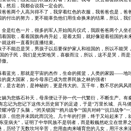
哦，然后，我都会说我一定会的。
爸爸两个人高兴得不了，我穿着红色的衣服，我爸爸也是，爸
国的付出的努力，更不能辜负他们用生命换来的结果，所以，我
全是红色一片，很多的军人开始阅兵仪式，我跟爸爸两个人坐
唱着国歌，看着国旗冉冉升起，迎着太阳，就好像迎着祖国的未
个就这样一直看到直播结束。
子不能总是哭，男孩子以后要保护家人和祖国的，所以不能哭
祖国的子民，我们是光荣地哭，喜极而泣，所以，这不是哭，而
骄傲。
着蓝光，那就是宇宙的杰作，生命的摇篮，人类的家园——地球
口的庞大国家，如今母亲已成为世界民族之林的强者!
，是古老的，是神秘的，更是伟大的。五千年，数不尽的风风
娲为您炼石补天，母亲便让子孙一代一代繁衍，不断生产。有秦始
没有忘记为您记下这伟大历史留下的足迹，于是“万里长城、兵马
冲昏了头脑，“闭关锁国”“鸦片战争”“国共对峙”“抗日战争
凄凉，但您并未因此而沉沦。几十年的打拼，终于又站起来了，
“东亚病夫”，证明了中华民族不是弱者，而是毅巍然屹立在世界
，历经了无数坎坷辛苦，您用血肉来哺育您的儿女，用汗水来