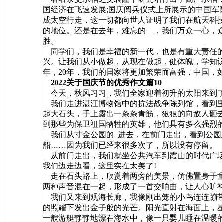
国经济在飞速发展;国庆阅兵仪式上所展示的中国军
成太空行走，这一切都向世人证明了我们在航天科
的地位。还是在去年，难忘的__，我们万众一心，
胜。
同学们，我们是幸福的新一代，也是有重大责任的
兴。让我们从小做起，从现在做起，健体魄，学知
年，20年，我们的国家将更加繁荣而富强，中国，
2022关于国庆节的优秀作文篇10
今天，秋风习习，我们全家迎着初升的太阳来到
我们走进湛江博物馆中的抗法战争陈列馆，看到里
起大石头，手上露出一条条青筋，狠狠的向敌人砸
到那些为保卫祖国牺牲的英雄，他们具有多么强烈的
我们从寸金公园的_进去，在前门走出，看到公园
船……因为我们已经来很多次了，所以没有停留。
从前门走出，我们就坐公共汽车到霞山的时代广场
我们边走边看，这里实在太美了!
走在石头路上，欣赏着两旁的美景，仿佛置身于童
两种声音混在一起，形成了一首交响曲，让人心旷
我们又来到观海长廊，我像刚出笼的小鸟连连蹦带
的照耀下发出金子般的光芒。阳光直射在海面上，
一艘游艇静静地漂在海水中，像一只婴儿睡在温暖