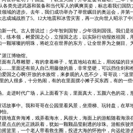
队各类先进武器和装备和当代军人的飒爽英姿，标志着我们国防力量
技领域的进步。去年，我们成功举办了举世瞩目的奥运会，并第
众志成城战胜了5。12大地震和冰雪灾害，再一次向世人昭示了
新一代。古人曾说过：少年智则国智，少年强则国强。我们是
识，练本领，树爱国之心，立报国之志，以实际行动报效祖国，用
如一颗璀璨的明珠，将屹立在世界的东方，让全世界为之侧目、
了湛江博物馆。
面有几尊雕塑，有的拿着棒子，笔直地站在船上，用凶猛的目光
去……里面还有前人自己用藤做的盾，非常坚硬，可以挡住剑和
爱国之心啊!开放的水族馆，来参观的人也不少，哥哥说：“这
里的人很多，十分热闹，有的在里面摆小摊子买东西，有的一些
。走进时代广场，从上面看下去，里面真大，五颜六色的花，
话故事中。我和哥哥在公园里看风景，坐滑梯、玩转盘，在草
神怡。
跳地直奔海滩，戏弄着海水，风很大，海面上的游船随着海浪
星星点点的光正跳跃着，犹如一颗颗晶莹剔透的珍珠。游船疾驶
的摇篮里，一个老人带着救生圈，投进大海的怀抱中，向远处游