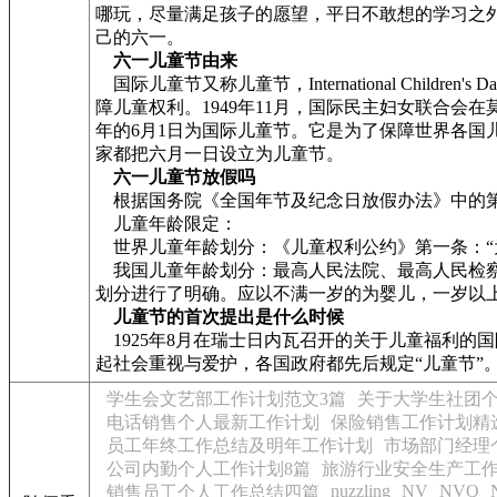
哪玩，尽量满足孩子的愿望，平日不敢想的学习之
己的六一。
六一儿童节由来
国际儿童节又称儿童节，International Chi
障儿童权利。1949年11月，国际民主妇女联合
年的6月1日为国际儿童节。它是为了保障世界各
家都把六月一日设立为儿童节。
六一儿童节放假吗
根据国务院《全国年节及纪念日放假办法》中的第
儿童年龄限定：
世界儿童年龄划分：《儿童权利公约》第一条：“为
我国儿童年龄划分：最高人民法院、最高人民检察院
划分进行了明确。应以不满一岁的为婴儿，一岁以
儿童节的首次提出是什么时候
1925年8月在瑞士日内瓦召开的关于儿童福利的
起社会重视与爱护，各国政府都先后规定“儿童节”
学生会文艺部工作计划范文3篇
关于大学生社团
电话销售个人最新工作计划
保险销售工作计划精
员工年终工作总结及明年工作计划
市场部门经理个
公司内勤个人工作计划8篇
旅游行业安全生产工
nuzzling
NV
NVQ
销售员工个人工作总结四篇