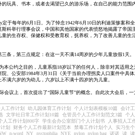
外的玩具、书本，或者去渴望已久的游乐场，在自己的能力范围
ldren's Day定于每年的6月1日。为了悼念1942年6月10日
会在莫斯科举行理事会议，中国和其他国家的代表愤怒地揭露了帝
国儿童的生存权、保健权和受教育权，抚养权，为了改善儿童的生
三条，第三点规定：在这一天不满14周岁的少年儿童放假1天。
本公约之目的，儿童系指18岁以下的任何人，除非对其适用之法
、公安部1984年3月31日《关于当前办理拐卖人口案件中具
上不满六岁的为幼儿，六岁以上不满十四岁的为儿童。
国际会议上，首次提出了“国际儿童节”的概念。自此次大会后，
。
个人工作计划
幼儿园体育工作计划
个人计划表模板10篇
会计工
选
文学社日常工作计划10篇
仓管员个人工作计划范文3篇
个人
人工作计划800字
学生会办公室部门个人计划书
人事招人工
作计划
财务个人工作最新计划范本
禁毒工作计划个人
实习生个
NW
n-word
NY
nyctophilia
NYE
nylon
nylon bag
诺诺
读
读