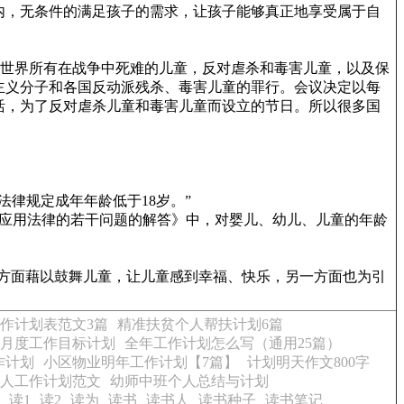
内，无条件的满足孩子的需求，让孩子能够真正地享受属于自
的利迪策惨案和全世界所有在战争中死难的儿童，反对虐杀和毒害儿童，以及保
国主义分子和各国反动派残杀、毒害儿童的罪行。会议决定以每
活，为了反对虐杀儿童和毒害儿童而设立的节日。所以很多国
律规定成年年龄低于18岁。”
体应用法律的若干问题的解答》中，对婴儿、幼儿、儿童的年龄
一方面藉以鼓舞儿童，让儿童感到幸福、快乐，另一方面也为引
作计划表范文3篇
精准扶贫个人帮扶计划6篇
月度工作目标计划
全年工作计划怎么写（通用25篇）
作计划
小区物业明年工作计划【7篇】
计划明天作文800字
人工作计划范文
幼师中班个人总结与计划
读1
读2
读为
读书
读书人
读书种子
读书笔记