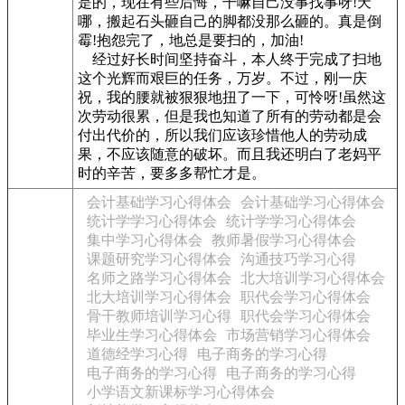
是的，现在有些后悔，干嘛自己没事找事呀!天
哪，搬起石头砸自己的脚都没那么砸的。真是倒
霉!抱怨完了，地总是要扫的，加油!
经过好长时间坚持奋斗，本人终于完成了扫地
这个光辉而艰巨的任务，万岁。不过，刚一庆
祝，我的腰就被狠狠地扭了一下，可怜呀!虽然这
次劳动很累，但是我也知道了所有的劳动都是会
付出代价的，所以我们应该珍惜他人的劳动成
果，不应该随意的破坏。而且我还明白了老妈平
时的辛苦，要多多帮忙才是。
会计基础学习心得体会
会计基础学习心得体会
统计学学习心得体会
统计学学习心得体会
集中学习心得体会
教师暑假学习心得体会
课题研究学习心得体会
沟通技巧学习心得
名师之路学习心得体会
北大培训学习心得体会
北大培训学习心得体会
职代会学习心得体会
骨干教师培训学习心得
职代会学习心得体会
毕业生学习心得体会
市场营销学习心得体会
道德经学习心得
电子商务的学习心得
电子商务的学习心得
电子商务的学习心得
小学语文新课标学习心得体会