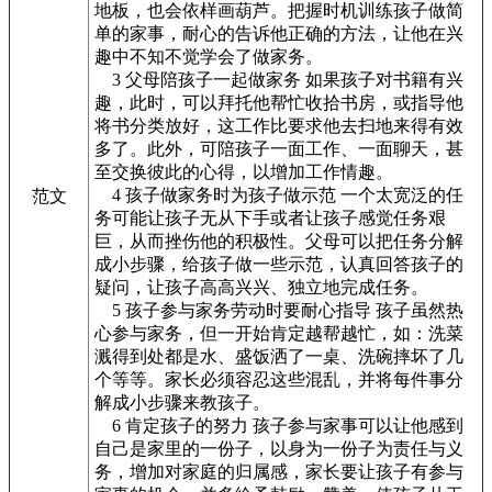
地板，也会依样画葫芦。把握时机训练孩子做简
单的家事，耐心的告诉他正确的方法，让他在兴
趣中不知不觉学会了做家务。
3 父母陪孩子一起做家务 如果孩子对书籍有兴
趣，此时，可以拜托他帮忙收拾书房，或指导他
将书分类放好，这工作比要求他去扫地来得有效
多了。此外，可陪孩子一面工作、一面聊天，甚
至交换彼此的心得，以增加工作情趣。
4 孩子做家务时为孩子做示范 一个太宽泛的任
范文
务可能让孩子无从下手或者让孩子感觉任务艰
巨，从而挫伤他的积极性。父母可以把任务分解
成小步骤，给孩子做一些示范，认真回答孩子的
疑问，让孩子高高兴兴、独立地完成任务。
5 孩子参与家务劳动时要耐心指导 孩子虽然热
心参与家务，但一开始肯定越帮越忙，如：洗菜
溅得到处都是水、盛饭洒了一桌、洗碗摔坏了几
个等等。家长必须容忍这些混乱，并将每件事分
解成小步骤来教孩子。
6 肯定孩子的努力 孩子参与家事可以让他感到
自己是家里的一份子，以身为一份子为责任与义
务，增加对家庭的归属感，家长要让孩子有参与