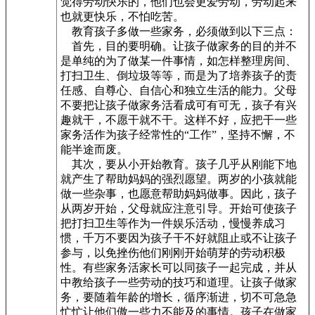
觉得劳动快乐的，他们也会更爱劳动，劳动起来
也就更快乐，不怕吃苦。
教育孩子多做一些家务，必须做到以下三点：
首先，目的要明确。让孩子做家务的目的并不
是单纯的为了做某一件事情，如怎样整理房间、
打扫卫生、倒垃圾等等，而是为了培养孩子的责
任感、自尊心、自信心和独立生活的能力。父母
不要把让孩子做家务活看成可有可无，孩子有兴
趣就干，不愿干就不干。这样不好，应把干一些
家务活作为孩子经常性的“工作”，坚持不懈，不
能半途而废。
其次，要从小开始教育。孩子几乎从刚能下地
就产生了帮助妈妈的强烈愿望。两岁的小孩就能
做一些杂事，也愿意帮助妈妈做事。因此，孩子
从两岁开始，父母就应注意引导。开始可使孩子
把打扫卫生等作为一件娱乐活动，慢慢养成习
惯，千万不要因为孩子干不好就阻止或不让孩子
参与，以免挫伤他们刚刚开始萌芽的劳动积极
性。有些家务活家长可以同孩子一起完成，并从
中教给孩子一些劳动的技巧和道理。让孩子做家
务，要随着年龄的增长，循序渐进，切不可急急
忙忙让他们傲一些力不能及的事情。孩子在做家