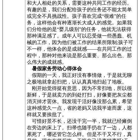
和大人相处的关系，需要这种共同工作的经历。
有趣的是，我们分配给孩子的任务还不能太简单
或完全不具挑战性。孩子喜欢完成“很难”的任
务，这样他会有种逐渐长大成人的感觉。如果我
们分给他的是“婴儿级别”的任务，他就无法获得
那种满足感了。成年人可以忍受做一些愚蠢、机
械的工作，因为他们被工作的结果所限制;孩子可
不一样，他体会的是成就感——在共同工作的过
程中，那种对他来说是那么重要、那么出色、那
么伟大的成就感。
暑假家务劳动心得体会
假期的一天，我正好没有事情做，于是就无聊
之极地就拿起扫把，认认真真地扫起了地板。
刚开始觉得挺有意思，因为不常扫地，所以很
新鲜，于是就卖力的到处打扫，好像要把灰尘都
消灭掉才罢休。我发现干活好像没那么累，希望
这种感觉久一点，省的老妈又说我半途而废，这
样就又要挨批了。
可惜好景不长，还没干完一半，我就已经瘫倒
在旁边的床上了。扫帚也随手扔在了一边，人都
累死了，哪还管它怎么样。但是不干又不行，真