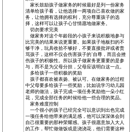
家长鼓励孩子做家务的时候最好是列一份家务
清单给孩子看，让他选择一两项自己喜欢做的家
务，让他拥有选择的权利，充分尊重孩子的选
择，这样可以让孩子心甘情愿地做家务。
切勿要求完美
做家务对这个年龄段的小孩子来说积极地参与
比完美的结果来说更重要。如果孩子地板扫的不
够干净，玩具收拾不够好，不要直接批评或者责
骂孩子，这样不仅会伤害孩子的`自尊，而且会挫
伤孩子的积极性。所以孩子做家务更重要的是参
与，而不是为父母分担，父母应该明白这一点。
多给孩子一些积极的奖励
孩子都喜欢被表扬、被认可。在做家务的过程
中父母要多给孩子一些奖励，比如说学习幼儿园
老师的做法，孩子完成一项任务奖励他一朵小红
花，完成全部任务的时候给他一些合理的奖品。
家务难度控制
一个很小的孩子已经完全可以意识到出色完成
一项任务给他带来的满足感，他可以深深体会到
自己很重要的那种荣耀感。孩子很愿意加入大人
的工作，帮忙做做饭或是浇浇花，他们需要这种