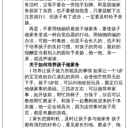
务活时，父母不要在一旁指手划脚。即是因做家
务损坏了东西，也不要横加指贵，只要提醒下次
注意就行J。但孩子有了进步，一定要及时给予表
扬。
再是，不要用钱杨哄着孩子做家务，要使孩子
做家务变成一种自觉自愿的行动。用钱物哄编的
办法，可能一时奏效，但是不会长久的，也不利
于培养孩子的良好习惯。对孩子的劳动，最好的
报酬是当着别人的面给予表扬，抱一抱、亲一
亲，或说声谢谢。
关于如何培养孩子做家务
1 培养让孩子做力所能及的事情 如果让一个3岁
的宝宝收拾自己凌乱的房间，会使他茫然而无处
下手。孩子3岁前，可以叫他收拾玩具，奠定日后
他做家事的基础。三四岁左右，可以做简单家
事，如开饭前，帮忙排椅子、分筷子，尔后可以
教他帮忙擦桌子。和孩子一起叠刚收进来的干净
衣服，他一定会很高兴，因为这些事对孩子而
言，都是有趣的游戏。
2 家长把握时机，及时让孩子参与做家务 孩子
都有强烈的好奇心，看见家长扫地、擦桌子、拖