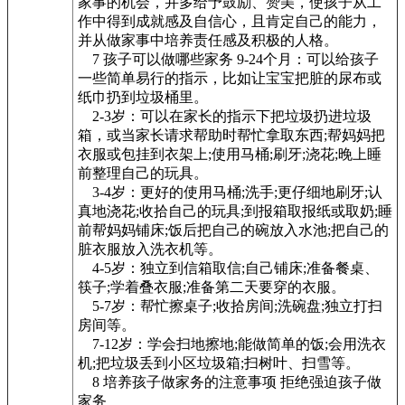
家事的机会，并多给予鼓励、赞美，使孩子从工
作中得到成就感及自信心，且肯定自己的能力，
并从做家事中培养责任感及积极的人格。
7 孩子可以做哪些家务 9-24个月：可以给孩子
一些简单易行的指示，比如让宝宝把脏的尿布或
纸巾扔到垃圾桶里。
2-3岁：可以在家长的指示下把垃圾扔进垃圾
箱，或当家长请求帮助时帮忙拿取东西;帮妈妈把
衣服或包挂到衣架上;使用马桶;刷牙;浇花;晚上睡
前整理自己的玩具。
3-4岁：更好的使用马桶;洗手;更仔细地刷牙;认
真地浇花;收拾自己的玩具;到报箱取报纸或取奶;睡
前帮妈妈铺床;饭后把自己的碗放入水池;把自己的
脏衣服放入洗衣机等。
4-5岁：独立到信箱取信;自己铺床;准备餐桌、
筷子;学着叠衣服;准备第二天要穿的衣服。
5-7岁：帮忙擦桌子;收拾房间;洗碗盘;独立打扫
房间等。
7-12岁：学会扫地擦地;能做简单的饭;会用洗衣
机;把垃圾丢到小区垃圾箱;扫树叶、扫雪等。
8 培养孩子做家务的注意事项 拒绝强迫孩子做
家务