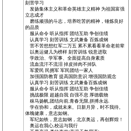
刻苦学习
发扬集体主义和革命英雄主义精神 为祖国富强
立志成才
磨练顽强的斗志，培养吃苦的精神，锤炼良好
的品质
服从命令 听从指挥 团结互助 争创佳绩
认真学习 刻苦训练 文武兼备 百炼成钢
苦不苦想想红军二万五 累不累看看革命老前辈
以奥运健儿为榜样 刻苦训练 锐意进取
学政治、学军事、全面提高自身素质
流血流汗不流泪 掉皮掉肉不掉队
军爱民 民拥军 军民团结一家人
加强国防教育 提高国防意识 增强国防观念
认真学习 刻苦训练 文武兼备百炼成钢
服从命令 听从指挥 团结互助 争创佳绩
挑战极限 超越自我 自强不息 厚德载物
秣马扬帆,团结向前,青春无限,拼搏永远.
学在协和，成就未来。日新月异，时不我待。
体魄健康，意志如钢。
军纪如铁，意志如钢，北京奥运，再创辉煌！
奥运在我心,校运与我行