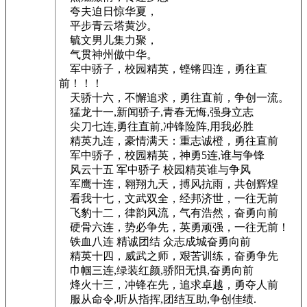
夸夫迫日惊华夏，
平步青云塔黄沙。
毓文男儿集力聚，
气贯神州傲中华。
军中骄子，校园精英，铿锵四连，勇往直
前！！！
天骄十六，不懈追求，勇往直前，争创一流。
猛龙十一,新闻骄子,青春无悔,强身立志
尖刀七连,勇往直前,冲锋险阵,用我必胜
精英九连，豪情满天：重志诚橙，勇往直前
军中骄子，校园精英，神勇5连,谁与争锋
风云十五 军中骄子 校园精英谁与争风
军鹰十连，翱翔九天，搏风抗雨，共创辉煌
看我十七，文武双全，经邦济世，一往无前
飞豹十二，律韵风流，气有浩然，奋勇向前
硬骨六连，势必争先，英勇顽强，一往无前！
铁血八连 精诚团结 众志成城奋勇向前
精英十四，威武之师，艰苦训练，奋勇争先
巾帼三连,绿装红颜,骄阳无惧,奋勇向前
烽火十三，冲锋在先，追求卓越，勇夺人前
服从命令,听从指挥,团结互助,争创佳绩.