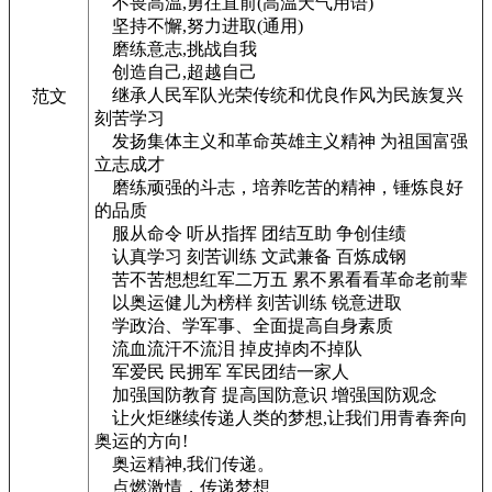
不畏高温,勇往直前(高温天气用语)
坚持不懈,努力进取(通用)
磨练意志,挑战自我
创造自己,超越自己
继承人民军队光荣传统和优良作风为民族复兴
范文
刻苦学习
发扬集体主义和革命英雄主义精神 为祖国富强
立志成才
磨练顽强的斗志，培养吃苦的精神，锤炼良好
的品质
服从命令 听从指挥 团结互助 争创佳绩
认真学习 刻苦训练 文武兼备 百炼成钢
苦不苦想想红军二万五 累不累看看革命老前辈
以奥运健儿为榜样 刻苦训练 锐意进取
学政治、学军事、全面提高自身素质
流血流汗不流泪 掉皮掉肉不掉队
军爱民 民拥军 军民团结一家人
加强国防教育 提高国防意识 增强国防观念
让火炬继续传递人类的梦想,让我们用青春奔向
奥运的方向!
奥运精神,我们传递。
点燃激情，传递梦想