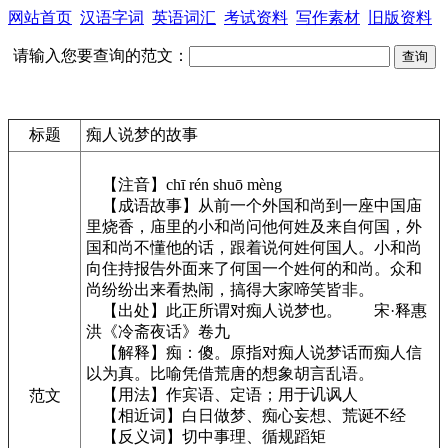
网站首页
汉语字词
英语词汇
考试资料
写作素材
旧版资料
请输入您要查询的范文：
标题
痴人说梦的故事
【注音】chī rén shuō mèng
【成语故事】从前一个外国和尚到一座中国庙
里烧香，庙里的小和尚问他何姓及来自何国，外
国和尚不懂他的话，跟着说何姓何国人。小和尚
向住持报告外面来了何国一个姓何的和尚。众和
尚纷纷出来看热闹，搞得大家啼笑皆非。
【出处】此正所谓对痴人说梦也。 宋·释惠
洪《冷斋夜话》卷九
【解释】痴：傻。原指对痴人说梦话而痴人信
以为真。比喻凭借荒唐的想象胡言乱语。
【用法】作宾语、定语；用于讥讽人
范文
【相近词】白日做梦、痴心妄想、荒诞不经
【反义词】切中事理、循规蹈矩