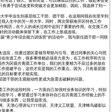
经考虑了很久。留在街道，可以继续以往的工作，做起来会更
只有勇于尝试改变和突破才会更加精彩。因此，我选择了到一
大学毕业生到基层组工干部、团干部，在这期间我在街里学到
是我人生中的另一所大学。同时，两次荣获南开区特色工作
的工作阅历，在个人的成长过程中起到了重要的作用。在交接工作
些好的活动载体保留下来，在工作上形成连续。
“青少年综合能力训练营”的活动中，我与新任团干部一同联
适应，但通过团区委领导帮助与引导、透过同事的关心与照
前在街道工作，很多事情都必须亲力亲为，在工作程序和方法
现作为区级共青团工作单位，我们的主要精力不应过多的放在
工作搭建平台，这些才应是我的工作重点。因为，只有基层团
总的目标要求才能实现。
团干部的主观能动性更成为急需去破解的问题。
工作的这段时间，一方面自己加强对业务知识的学习，特别
系统学习，希望通过学习来弥补自己在共青团工作经验上的不
到很多东西，让我受益匪浅。
天津心理讲坛TTT培训、天津义工联盟、天津蜂鸟摄影以
决策参考。