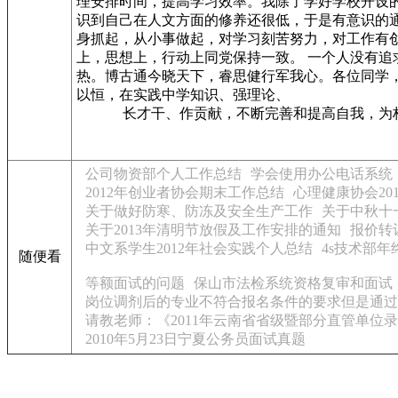
理安排时间，提高学习效率。我除了学好学校开设
识到自己在人文方面的修养还很低，于是有意识的
身抓起，从小事做起，对学习刻苦努力，对工作有
上，思想上，行动上同党保持一致。 一个人没有追
热。博古通今晓天下，睿思健行军我心。各位同学
以恒，在实践中学知识、强理论、
长才干、作贡献，不断完善和提高自我，为构
公司物资部个人工作总结
学会使用办公电话系统
2012年创业者协会期末工作总结
心理健康协会20
关于做好防寒、防冻及安全生产工作
关于中秋十
关于2013年清明节放假及工作安排的通知
报价转
中文系学生2012年社会实践个人总结
4s技术部
随便看
等额面试的问题
保山市法检系统资格复审和面试
岗位调剂后的专业不符合报名条件的要求但是通过
请教老师：《2011年云南省省级暨部分直管单位
2010年5月23日宁夏公务员面试真题