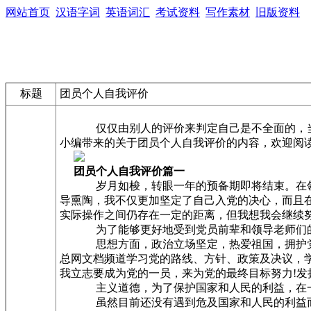
网站首页
汉语字词
英语词汇
考试资料
写作素材
旧版资料
标题
团员个人自我评价
仅仅由别人的评价来判定自己是不全面的，当自
小编带来的关于团员个人自我评价的内容，欢迎阅读
团员个人自我评价篇一
岁月如梭，转眼一年的预备期即将结束。在领导
导熏陶，我不仅更加坚定了自己入党的决心，而且
实际操作之间仍存在一定的距离，但我想我会继续
为了能够更好地受到党员前辈和领导老师们的监
思想方面，政治立场坚定，热爱祖国，拥护党的各
总网文档频道学习党的路线、方针、政策及决议，
我立志要成为党的一员，来为党的最终目标努力!发
主义道德，为了保护国家和人民的利益，在一切
虽然目前还没有遇到危及国家和人民的利益而我