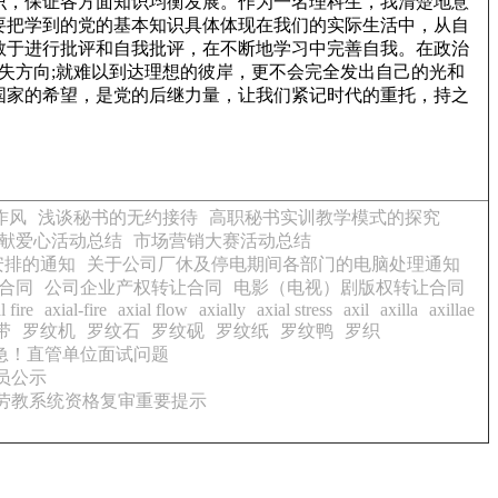
识，保证各方面知识均衡发展。作为一名理科生，我清楚地意
要把学到的党的基本知识具体体现在我们的实际生活中，从自
敢于进行批评和自我批评，在不断地学习中完善自我。在政治
失方向;就难以到达理想的彼岸，更不会完全发出自己的光和
国家的希望，是党的后继力量，让我们紧记时代的重托，持之
作风
浅谈秘书的无约接待
高职秘书实训教学模式的探究
献爱心活动总结
市场营销大赛活动总结
安排的通知
关于公司厂休及停电期间各部门的电脑处理通知
合同
公司企业产权转让合同
电影（电视）剧版权转让合同
l fire
axial-fire
axial flow
axially
axial stress
axil
axilla
axillae
带
罗纹机
罗纹石
罗纹砚
罗纹纸
罗纹鸭
罗织
急！直管单位面试问题
员公示
狱劳教系统资格复审重要提示