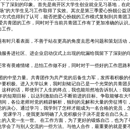
了深刻的印象。首先是南开区大学生创业就业见习基地，在此
场”的大学生见习工作取得了实效。其次是第三季爱心扮靓公益
作方式也得到了认可，能否把爱心扮靓的工作模式复制到共青团
青团的工作，同时对于当前共青团工作有了更加准确的认识。
力工作。
时只看表面，不善于站在更高的角度去思考问题和策划活动，
务进社区、进企业启动仪式上出现的纰漏给我留下了深刻的印
常有畏难情绪，总怕工作做不好，同时对于一些好的工作思路和
中坚力量。共青团作为共产党的后备生力军，发挥着积极的作
中要积极。进入大学以来，我时刻铭记自己是一个光荣的共青团员
。这样的话，即使到了人生的终点，我也能坦然地告诉别人：我
短期目标，以达到激励自己不断前进的目标。争取能够在大学
期间，各位老师对党的精辟解析，独到的见解和大量的旁征博引
党的决心。通过学习，我学到了怎样才能成为一名合格的党员，
课学习，使我更加明确了入党积极分子决不是套在自己头上，
上的入党一生一世。 在工作方面，为了更好的锻炼自己，也为了
也学会了与别人交流的一些方法。与他人合作，最重要的就是要