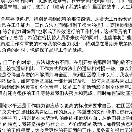
动与兴奋的同时，更多的是难舍。在去或留的抉择面前，自己曾
情都是未知。当时，想到了《谁动了我的奶酪》里面的故事，人生
与嘉陵道街、特别是与组织科的那份感情。从毫无工作经验的
自己在工作能力、工作方法方面都得到了很大的提升，嘉陵道街
青少年综合能力训练营”也形成了长效运行的工作机制，这些宝贵
作进行了总结，希望在给接替人员带来便利的同时，也能够将那
工作有需要的时候我依然全力以赴，特别是在暑期开展第四届
入角色的同时，也确保了品牌工作的延续。
工作的对象、方法却大有不同。在刚开始的那段时间的确不太
理上较快适应相比，工作方式和方法上的适应相对慢一些。像以
法是否得当考虑的不够周到与全面。来到团区委工作以后，我发
的积极性，如何指导基层团干部开展好活动，如何为基层共青团
基层组织网络覆盖到全体青年，团的工作和活动影响到全体青年
还有很多的工作等待着我们去落实和完成，同时如何调动基层
水平还是工作能力都应该以更高的标准来要求自己。在团区委
中央关于加强社区共青团工作的意见》等重要的文件和讲话进行
室同事学习，特别是在大型活动的组织和策划方面，从他们身上学
点，我还坚持参与社会上一些自组织的活动，如搜狐焦点网、
青年的了解程度，为今后更好的开展团的工作，服务青年提供了