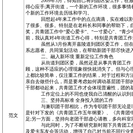
2009年3月，得知自己将到团区委工作，在激
得心应手;离开街道，一个新的工作环境，很多事
个新的工作环境去历练和学习。
回想起4年来工作中的点点滴滴，实在难以割舍
了很多、很多。特别是在老科长和同事的帮助下，
奖，共青团工作中“爱心爱卡”、“一寸爱心”、“
前，我认真对4年街道工作心得，特别是共青团工
虽然从3月份离开嘉陵道到团区委工作，但在街道
系志愿者、共同策划活动，在帮助新团干部尽快进
二、融入新环境 重新定位工作角色
从街道到团区委，虽然还是从事共青团工作，但
顾，这种不适应的心理现象很快就消失了。但与心
上都比较简单，仅注重工作的结果，对于过程和方
亲自去做些什么，而是要考虑如何调动基层团干部
干部都动起来，共青团工作才会体现普遍性，团的
工作定位上的不同也使我自己清醒的认识到目前
三、坚持高标准 全身投入团的工作
与兼职团干部相比，作为专职团干部无论是理论
是针对下发的《共青团工作五年纲要》、《共青团
范文
足;另一方面，坚持向老团干部虚心请教，多向科
与此同时，为了不断研究新时期下共青团工作的特
及爱卡车友会等活动，增强了自己对当前不同行业