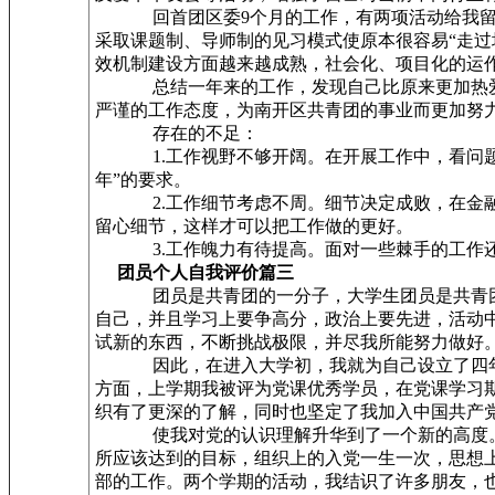
回首团区委9个月的工作，有两项活动给我留下
采取课题制、导师制的见习模式使原本很容易“走过
效机制建设方面越来越成熟，社会化、项目化的运
总结一年来的工作，发现自己比原来更加热爱共
严谨的工作态度，为南开区共青团的事业而更加努
存在的不足：
1.工作视野不够开阔。在开展工作中，看问题有
年”的要求。
2.工作细节考虑不周。细节决定成败，在金融服
留心细节，这样才可以把工作做的更好。
3.工作魄力有待提高。面对一些棘手的工作还
团员个人自我评价篇三
团员是共青团的一分子，大学生团员是共青团的
自己，并且学习上要争高分，政治上要先进，活动
试新的东西，不断挑战极限，并尽我所能努力做好
因此，在进入大学初，我就为自己设立了四年的
方面，上学期我被评为党课优秀学员，在党课学习
织有了更深的了解，同时也坚定了我加入中国共产
使我对党的认识理解升华到了一个新的高度。党
所应该达到的目标，组织上的入党一生一次，思想
部的工作。两个学期的活动，我结识了许多朋友，