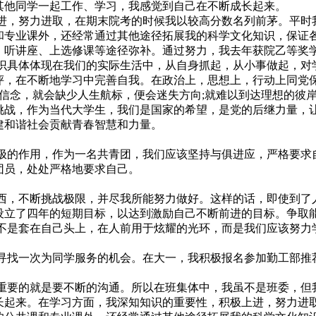
其他同学一起工作、学习，我感觉到自己在不断成长起来。
努力进取，在期末院考的时候我以较高分数名列前茅。平时我
和专业课外，还经常通过其他途径拓展我的科学文化知识，保证
、听讲座、上选修课等途径弥补。通过努力，我去年获院乙等奖
体体现在我们的实际生活中，从自身抓起，从小事做起，对学
评，在不断地学习中完善自我。在政治上，思想上，行动上同党
，就会缺少人生航标，便会迷失方向;就难以到达理想的彼岸
挑战，作为当代大学生，我们是国家的希望，是党的后继力量，
建和谐社会贡献青春智慧和力量。
作用，作为一名共青团，我们应该坚持与俱进应，严格要求自
团员，处处严格地要求自己。
不断挑战极限，并尽我所能努力做好。这样的话，即使到了人
设立了四年的短期目标，以达到激励自己不断前进的目标。争取
套在自己头上，在人前用于炫耀的光环，而是我们应该努力学
一次为同学服务的机会。在大一，我积极报名参加勤工部推荐
的就是要不断的沟通。所以在班集体中，我虽不是班委，但我
长起来。在学习方面，我深知知识的重要性，积极上进，努力进