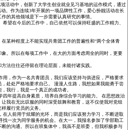
项活动中，创新了大学生创业就业见习基地的运作模式，通过
活动。作为连续3年开展的一项品牌性工作，爱心扮靓活动在长
工作的其他领域是下一步需要认真研究的事情。
希望在今后的工作中，自己依然可以保持旺盛的工作精力、
在某种程度上不能实现共青团工作的普遍性和“两个全体青
象。所以在每项工作中，在大的方面考虑周全的同时，更要
方法往往还停留在理论层面，未能付诸实践。
用，作为一名共青团员，我们应该坚持与俱进应，严格要求
，处处严格地要求自己。 漫漫人生路，我想如果我能勇于尝
能，我行，我是一个真正的成功者。
四年提高自身素质，培养自身综合学习的能力。 在思想政治
，让我在无比叹服的同时深受鼓舞和教育，这不仅使我对党组
怎样履行党员的义务。
在人前用于炫耀的光环，而是我们应该努力学习，不断进取
寻找一次为同学服务的机会。在大一，我报名参加了学部勤工
不断的沟通。所以在班集体中，我虽不是班委，但我积极参与