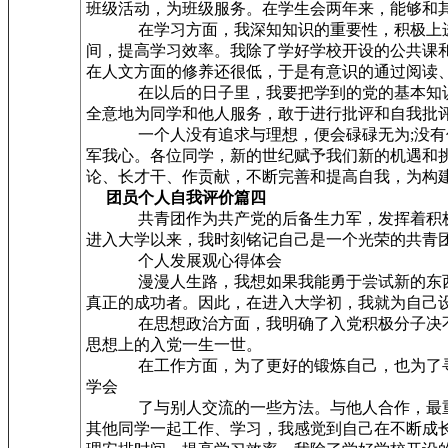
班级活动，为班级服务。在学生会两年来，能够和
在学习方面，我深知知识的重要性，积极上进，
间，提高学习效率。我除了学好学校开设的公共课
在人文方面的修养还很低，于是有意识的通过阅读
在以后的日子里，我要把学到的党的基本知识具
全意地为同学和他人服务，敢于进行批评和自我批
一个人没有追求与理想，便会碌碌无为;没有信念
军我心。各位同学，新的世纪赋予我们新的机遇和
论、长才干、作贡献，不断完善和提高自我，为构
团员个人自我评价篇四
共青团作为共产党的后备生力军，发挥着积极的
进入大学以来，我时刻铭记自己是一个光荣的共青
个人发展观心得体会
漫漫人生路，我想如果我能勇于尝试新的东西，
真正的成功者。因此，在进入大学初，我就为自己
在思想政治方面，我明确了入党积极分子决不是
思想上的入党一生一世。
在工作方面，为了更好的锻炼自己，也为了寻找
学会
了与别人交流的一些方法。与他人合作，最重要
其他同学一起工作、学习，我感觉到自己在不断成