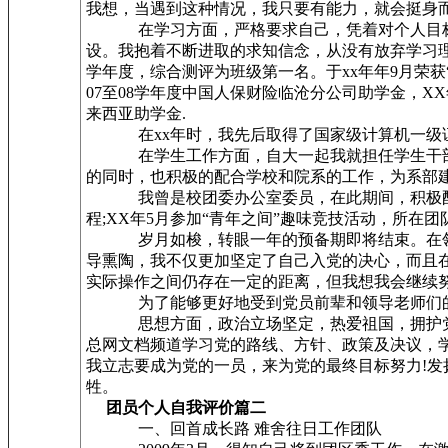
我想，当遇到这种情况，我只要有能力，就会挺身
在学习方面，严格要求自己，凭着对个人目标和
设。我抱着不断进取的求知信念，从没有放弃学习理
学年度，综合测评为班级第一名。于xx年年9月荣获“优
07至08学年度中国人保财险临沧分公司助学金，XX
来西亚助学金.
在xx年时，我先后取得了国家级计算机一级证书
在学生工作方面，自大一起我就担任学生干部，
的同时，也积极的配合学校和院系的工作，为系部建
我曾是校团委办公室委员，在此期间，积极配合学
程;XX年5月参加“青年之间”趣味竞技活动，所在团
岁月如梭，转眼一年的预备期即将结束。在领导
导熏陶，我不仅更加坚定了自己入党的决心，而且
实际操作之间仍存在一定的距离，但我想我会继续
为了能够更好地受到党员前辈和领导老师们的监
思想方面，政治立场坚定，热爱祖国，拥护党的各
总网文档频道学习党的路线、方针、政策及决议，
我立志要成为党的一员，来为党的最终目标努力!发
牲。
团员个人自我评价篇二
一、回首成长路 难舍往日工作团队