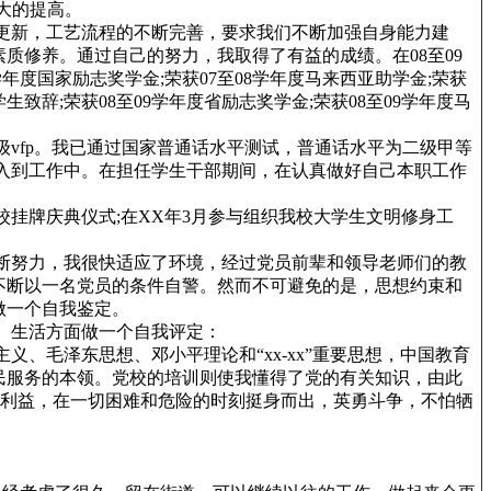
大的提高。
新，工艺流程的不断完善，要求我们不断加强自身能力建
质修养。通过自己的努力，我取得了有益的成绩。在08至09
学年度国家励志奖学金;荣获07至08学年度马来西亚助学金;荣获
辞;荣获08至09学年度省励志奖学金;荣获08至09学年度马
vfp。我已通过国家普通话水平测试，普通话水平为二级甲等
到工作中。在担任学生干部期间，在认真做好自己本职工作
挂牌庆典仪式;在XX年3月参与组织我校大学生文明修身工
努力，我很快适应了环境，经过党员前辈和领导老师们的教
不断以一名党员的条件自警。然而不可避免的是，思想约束和
做一个自我鉴定。
生活方面做一个自我评定：
毛泽东思想、邓小平理论和“xx-xx”重要思想，中国教育
民服务的本领。党校的培训则使我懂得了党的有关知识，由此
的利益，在一切困难和危险的时刻挺身而出，英勇斗争，不怕牺