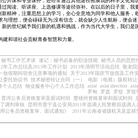
的公共课和专业课外，还经常通过其他途径拓展我的科学文化知
通过阅读、听讲座、上选修课等途径弥补。在以后的日子里，我
创新精神，注重思想上的学习，全心全意地为同学和他人服务，
求与理想，便会碌碌无为;没有信念，就会缺少人生航标，便会迷
，新的世纪赋予我们新的机遇和挑战，作为当代大学生，我们是
建和谐社会贡献青春智慧和力量。
秘书工作艺术谈
速记：秘书必备的职业技能
秘书人员的思想
12年工作总结及2013年工作计划
2013年清明节活动总结
敬老院
一放假期间宿舍注意事项的通知
关于2013年国庆节放假及工作
让委托协议书
技术秘密转让合同（一）
电影（电视）版权转让
axial
axial direction
axia
年终个人总结
物业服务中心个人工作总结
罗甸
罗盘
罗纹
罗纹
普洱公务员资格复审及面试时间
楚雄州资格复审和面试时间
了调剂审核
昆明市晋宁县公安局2011年选调人民警察拟选调人
录用公务员资格复审、面试通知》
2011年云南省省级机关及监