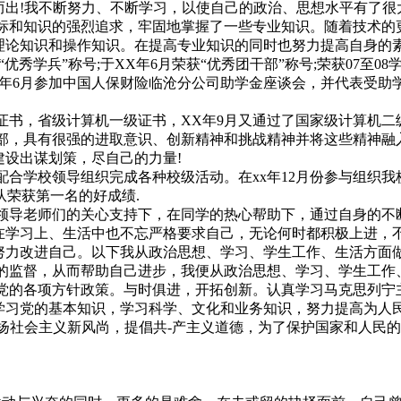
而出!我不断努力、不断学习，以使自己的政治、思想水平有了很
知识的强烈追求，牢固地掌握了一些专业知识。随着技术的更
论知识和操作知识。在提高专业知识的同时也努力提高自身的素
秀学兵”称号;于XX年6月荣获“优秀团干部”称号;荣获07至08
年6月参加中国人保财险临沧分公司助学金座谈会，并代表受助学生致
，省级计算机一级证书，XX年9月又通过了国家级计算机二级
具有很强的进取意识、创新精神和挑战精神并将这些精神融入
设出谋划策，尽自己的力量!
校领导组织完成各种校级活动。在xx年12月份参与组织我校
队荣获第一名的好成绩.
老师们的关心支持下，在同学的热心帮助下，通过自身的不断
在学习上、生活中也不忘严格要求自己，无论何时都积极上进，
努力改进自己。以下我从政治思想、学习、学生工作、生活方面
督，从而帮助自己进步，我便从政治思想、学习、学生工作、
项方针政策。与时俱进，开拓创新。认真学习马克思列宁主义、
学习党的基本知识，学习科学、文化和业务知识，努力提高为人
扬社会主义新风尚，提倡共-产主义道德，为了保护国家和人民