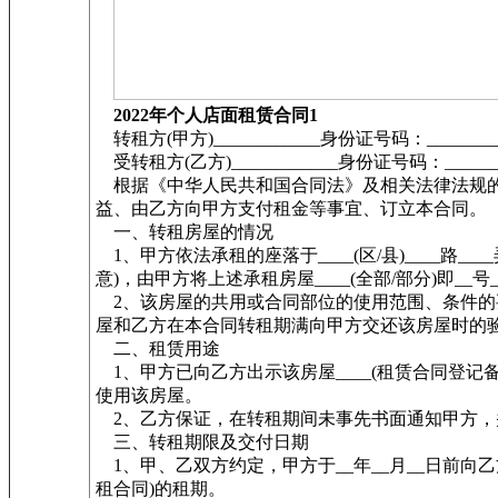
2022年个人店面租赁合同1
转租方(甲方)____________身份证号码：_________
受转租方(乙方)____________身份证号码：________
根据《中华人民共和国合同法》及相关法律法规的
益、由乙方向甲方支付租金等事宜、订立本合同。
一、转租房屋的情况
1、甲方依法承租的座落于____(区/县)____路_
意)，由甲方将上述承租房屋____(全部/部分)即__
2、该房屋的共用或合同部位的使用范围、条件的
屋和乙方在本合同转租期满向甲方交还该房屋时的
二、租赁用途
1、甲方已向乙方出示该房屋____(租赁合同登记备案
使用该房屋。
2、乙方保证，在转租期间未事先书面通知甲方，
三、转租期限及交付日期
1、甲、乙双方约定，甲方于__年__月__日前向乙方
租合同)的租期。