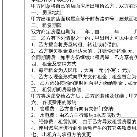
甲方同意将自己的店面房屋出租给乙方，双方在法
一、 房屋地址
甲方出租的店面房屋座落于封黄路67号，建筑面积1
二、 租赁期限
双方商定房屋租期为____年，自______年______月__
三、乙方有下列情形之一的，甲出租方可以中止
1、乙方擅自将房屋转租、转让或转借的;
2、乙方拖欠租金累计达天的，并赔偿违约金 元
合同期满后，如甲方仍继续出租房屋，乙方享有优
四、 租金及交纳方式
1、每年租金为人民币 ，大写：元 (小写： 元)。
2、乙方以现金形式向甲方支付租金，租金暂定为每两年年
3、 乙方必须按照约定时间向甲方缴纳租金，如无
五、 租赁期间房屋修缮
甲方将房屋交给乙方后，乙方的装修及修缮，甲方
六、 各项费用的缴纳
1、 管理费：乙方自行向有关部门交纳;
2、 水电费：由乙方自行缴纳;(水表底数为_____
3、维修费：租赁期间，由于乙方导致租赁房屋的
4、使用该房屋进行商业活动产生的其它各项费用
七、 出租方与承租方的变更