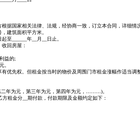
根据国家相关法律、法规，经协商一致，订立本合同，详细情
号，建筑面积平方米。
起至______年__月__日止。
，收回房屋：
利益的;
元。
有优先权。但租金按当时的物价及周围门市租金涨幅作适当调
二年为元，第三年为元，第四年为元，………)。
乙方租金分__期付款，付款期限及金额约定如下：