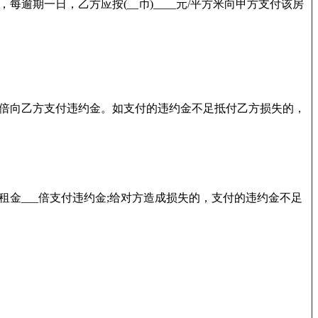
期一日，乙方应按(__币)____元/平方米向甲方支付该房
_倍向乙方支付违约金。如支付的违约金不足抵付乙方损失的，
金___倍支付违约金;给对方造成损失的，支付的违约金不足