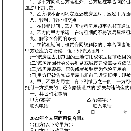
1、除甲方同意乙方续租外、乙方应在本合同的租期届
屋占用使用费。
2、乙方按本合同约定返还该房屋时，应经甲方验
八、转租、转让和交换
1、在转租期间，乙方再转租房屋须事先书面通知
2、乙方向甲方承诺，在转租期间不将该房屋承租
九、解除本合同的条例
1、在转租期间，租赁合同被解除的，本合同也随
甲方还应负责赔偿。但下列情况除外：
(一)该房屋占用范围的土地使用权依法提前收回的
(二)该房屋因社会公共利益或城市建设需要被依
(三)该房屋毁损、灭失或者被鉴定为危险房屋的;
(四)甲方已被告知该房屋出租前已设定抵押，现
2、甲、乙双方同意，有下列情形之一的，一方可书
抵付一方损失的，还应赔偿造成的`损失与违约金的
十、其它约定事项
甲方(签字)：_____________乙方(签字)：________
联系电话：_________________联系电话：________
____________年______月____日____________年_
2022年个人店面租赁合同2
出租方(以下称甲方)：
承租方(以下称乙方)：