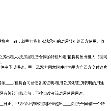
经协商一致，就甲方将其依法承租的房屋转租给乙方使用、收
(书面告知公房出租人/按房屋租赁合同的转租约定/征得房屋出租人书面同
米。
附件中予以明确。甲、乙双方同意附件作为甲方向乙方交付该房
诺按____(租赁合同登记备案证明/租用公房凭证)所载明的用途
经有关部门核准前，不擅自改变该房屋使用用途。
__日止。甲方保证该转租期限未超出____(租赁合同/前一个转