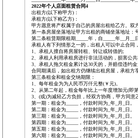
2022年个人店面租赁合同4
出租方(以下称甲方)：
承租方(以下称乙方)：
甲方愿意将产权属于自己的房屋出租给乙方。双方
第一条房屋坐落地址甲方出租的商铺坐落地址：
第二条租赁期限租期_____年，自_____年__月__日
承租人有下列情形之一的，出租人可以中止合同
1、承租人擅自将房屋转租、转让或转借的;
2、承租人利用承租房进行非法活动的，损害公共
3、承租人拖欠租金累计达30天的，并赔偿违约金
合同期满后，如出租方仍继续出租房屋，承租方享
第三条租金和租金交纳期限：
1、每年租金为为人民币万仟元整(￥元)。
2、从第二年起，租金每年比上一年度增加元(即第
3、(或)为减轻乙方负担，经双方协商，甲方同意
第一期：租金为_____，付款时间为_年_月_日。
第二期：租金为_____，付款时间为_年_月_日。
第三期：租金为_____，付款时间为_年_月_日。
第四期：租金为_____，付款时间为_年_月_日。
第五期：租金为_____，付款时间为_年_月_日。
第六期：租金为_____，付款时间为_年_月_日。