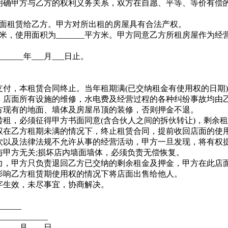
确甲方与乙方的权利义务关系，双方在自愿、平等、等价有偿
___号门面租赁给乙方。甲方对所出租的房屋具有合法产权。
方米，使用面积为_______平方米。甲方同意乙方所租房屋作为
_____年___月___日止。
付，本租赁合同终止。当年租期满(已交纳租金有使用权的日期
店面所有设施的维修，水电费及经营过程的各种纠纷事故均由
方现有的地面、墙体及房屋吊顶的装修，否则押金不退。
租，必须征得甲方书面同意(含合伙人之间的拆伙转让)，剩余租
权在乙方租期未满的情况下，终止租赁合同，提前收回店面的使
以及法律法规不允许从事的经营活动，甲方一旦发现，将有权
甲方无关;损坏店内墙面墙体，必须负责无偿恢复。
，甲方只负责退回乙方已交纳的剩余租金及押金，甲方在此店面
影响乙方租赁期使用权的情况下将店面出售给他人。
字生效，未尽事宜，协商解决。
_____
__________
_____月____日