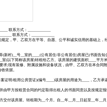
___ 联系方式：____________
____ 联系方式：____________
规定，甲、乙双方在平等、自愿、公平和诚实信用的基础上，
___弄(新村)__号__室的____(公有居住/非公有居住)房屋已
号__室(以下简称该房屋)转租给乙方。该房屋的建筑面积____平方
要求;现有装修、附属设施和设备状况，由甲、乙双方在本合同
验收依据。
证明/租用公房赁证)(编号____)该房屋的用途为____，乙方承
并由甲方按租赁合同的约定取得出租人的书面同意以及按规定报
交付该房屋。转租期为__个月。自__年__月__日起至__年__月