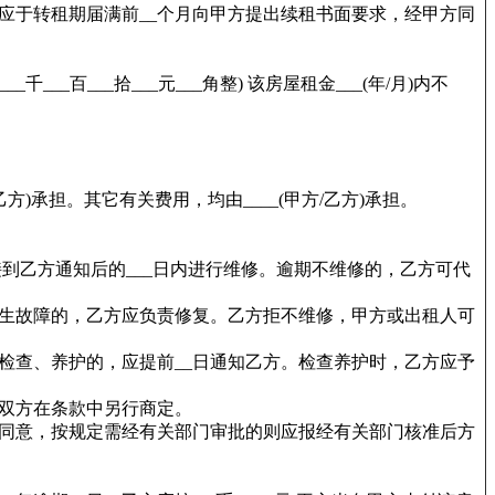
应于转租期届满前__个月向甲方提出续租书面要求，经甲方同
__百___拾___元___角整) 该房屋租金___(年/月)内不
)承担。其它有关费用，均由____(甲方/乙方)承担。
到乙方通知后的___日内进行维修。逾期不维修的，乙方可代
生故障的，乙方应负责修复。乙方拒不维修，甲方或出租人可
检查、养护的，应提前__日通知乙方。检查养护时，乙方应予
双方在条款中另行商定。
同意，按规定需经有关部门审批的则应报经有关部门核准后方