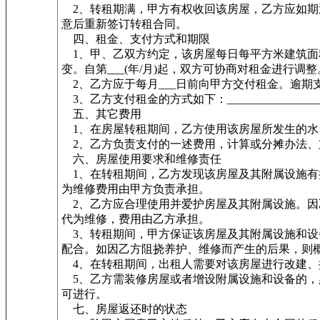
2、转租期满，甲方有权收回该房屋，乙方应如期
意后重新签订转租合同。
四、租金、支付方式和期限
1、甲、乙双方约定，该房屋每日每平方米建筑面积租金为(__
变。自第___(年/月)起，双方可协商对租金进行调整
2、乙方应于每月___日前向甲方交付租金。逾期
3、乙方支付租金的方式如下：___________________
五、其它费用
1、在房屋转租期间，乙方使用该房屋所发生的水、电、
2、乙方负责支付的一述费用，计算或分摊办法、支付方式和时间：_
六、房屋使用要求和维修责任
1、在转租期间，乙方发现该房屋及其附属设施有损
为维修费用由甲方负责承担。
2、乙方应合理使用并爱护房屋及其附属设施。因
代为维修，费用由乙方承担。
3、转租期间，甲方保证该房屋及其附属设施和设
配合。如因乙方阻挠养护、维修而产生的后果，则
4、在转租期间，出租人需要对该房屋进行改建、
5、乙方需装修房屋或者增设附属设施和设备的，
可进行。
七、房屋返还时的状态