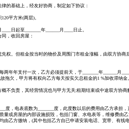
律的基础上，经友好协商，制定如下协议：
20平方米(两层)。
__日起至_______年______月____日止。
合同，收回房屋：
。
先权。但租金按当时的物价及周围门市租金涨幅，由双方协商
支付一次，乙方必须提前天，于_______年______月____
故拖欠，甲方将有权向乙方每天按实欠总租金的1 %加收滞纳金
概不负责，其经营情况也与甲方无关;租期结束或中途双方协商
____度，电表底数为_______度，此度数以后的费用由乙方承担
质量或房屋的内部设施损毁，包括门窗、水电表等，维修费由乙
均由乙方缴纳，(其中包括乙方自已申请安装电话、宽带、有线电