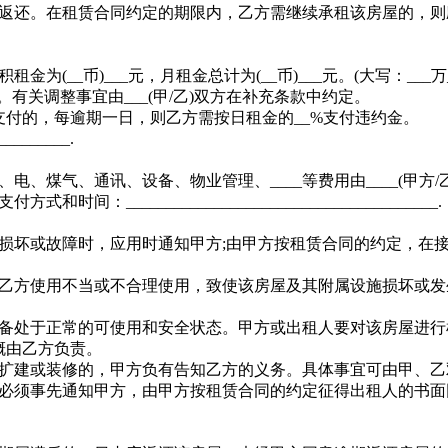
返还。在租赁合同约定的期限内，乙方需继续承租该房屋的，则
币)___元，月租金总计为(__币)___元。(大写：___万___千_
。有关调整事宜由___(甲/乙)双方在补充条款中约定。
支付的，每逾期一日，则乙方需按日租金的__%支付违约金。
______.
煤气、通讯、设备、物业管理、____等费用由____(甲方/乙方
______________________________________.
坏或故障时，应用时通知甲方;由甲方按租赁合同的约定，在接
乙方使用不当或不合理使用，致使该房屋及其附属设施损坏或发
备处于正常的可使用和安全状态。甲方或出租人要对该房屋进行
概由乙方负责。
扩建或装修的，甲方负有告知乙方的义务。具体事宜可由甲、乙
必须事先通知甲方，由甲方按租赁合同的约定征得出租人的书面