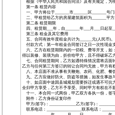
根据《中华人民共和国合同法》及有关规定，为明
第一条 租赁内容
一、甲方将位于_______市_______区____
二、甲租赁给乙方的房屋建筑面积为_______平
第二条 租赁期限
四、租赁期___年，自_______年___月___日起至__
第三条 租金及其它费用
五、合同有效年度租金共计为______元(人民币)。
付款方式：第一年租金合同签订之日一次性现金支
六、乙方在租赁期限内的一切税、费等开支，如：
得以装修、装璜为由，折价给甲方，且不得破坏乙
七、合同租赁期间，乙方如遇特殊情况需将店面转
乙方与任何第三方签订的转让合同均无效，甲方有
八、本店面不准从事有关鞭炮、农药、化肥、餐饮
九、乙方应做好防火、防盗等措施，如发生事故与
十、如店面中途因县城规划需要拆迁或遇不可抗力
全归甲方享受，乙方不予享受。同时甲方有权在不
十一、本合同一式两份，甲乙双方各执一份，签
附件：乙方身份证复印件
甲方(签字)：_____________乙方(签字)：________
联系电话：_________________联系电话：________
____________年______月____日____________年_