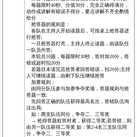
每题限时40秒、分值30分，完全正确得满分，
动作或讲解有错误不得分，要点讲解不齐全酌情
给分
抢答题的规则是：
各队在主持人开始读题后，可按桌上抢答器进
行抢答;
一旦抢答器灯亮，主持人停止读题，由该队任
一队员作答;
本轮共10题，每题限时30秒，答对加20分，答
错或超时扣20分
若题目未读完且抢答者回答错误，扣20分;主持
人可继续读题，由剩下队伍继续抢答
加赛规则：
由同分队伍参与加赛争夺奖项，答题规则与抢
答题一致;
先回答正确的队伍获得最高名次，答错队伍淘
汰出局;
如：两支队伍同分，争夺二、三等奖
→ 抢得答题权答对者，获得二等奖;若答错，则
由另一队伍获得二等奖 如：第2-4名三支队伍同
分，争夺二、三等奖