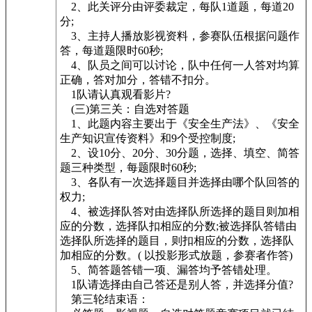
2、此关评分由评委裁定，每队1道题，每道20
分;
3、主持人播放影视资料，参赛队伍根据问题作
答，每道题限时60秒;
4、队员之间可以讨论，队中任何一人答对均算
正确，答对加分，答错不扣分。
1队请认真观看影片?
(三)第三关：自选对答题
1、此题内容主要出于《安全生产法》、《安全
生产知识宣传资料》和9个受控制度;
2、设10分、20分、30分题，选择、填空、简答
题三种类型，每题限时60秒;
3、各队有一次选择题目并选择由哪个队回答的
权力;
4、被选择队答对由选择队所选择的题目则加相
应的分数，选择队扣相应的分数;被选择队答错由
选择队所选择的题目，则扣相应的分数，选择队
加相应的分数。( 以投影形式放题，参赛者作答)
5、简答题答错一项、漏答均予答错处理。
1队请选择由自己答还是别人答，并选择分值?
第三轮结束语：