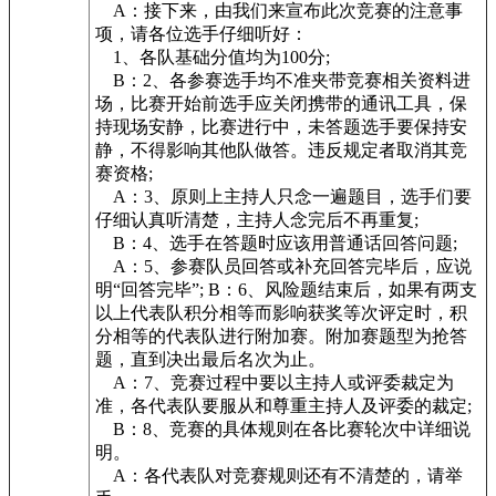
A：接下来，由我们来宣布此次竞赛的注意事
项，请各位选手仔细听好：
1、各队基础分值均为100分;
B：2、各参赛选手均不准夹带竞赛相关资料进
场，比赛开始前选手应关闭携带的通讯工具，保
持现场安静，比赛进行中，未答题选手要保持安
静，不得影响其他队做答。违反规定者取消其竞
赛资格;
A：3、原则上主持人只念一遍题目，选手们要
仔细认真听清楚，主持人念完后不再重复;
B：4、选手在答题时应该用普通话回答问题;
A：5、参赛队员回答或补充回答完毕后，应说
明“回答完毕”; B：6、风险题结束后，如果有两支
以上代表队积分相等而影响获奖等次评定时，积
分相等的代表队进行附加赛。附加赛题型为抢答
题，直到决出最后名次为止。
A：7、竞赛过程中要以主持人或评委裁定为
准，各代表队要服从和尊重主持人及评委的裁定;
B：8、竞赛的具体规则在各比赛轮次中详细说
明。
A：各代表队对竞赛规则还有不清楚的，请举