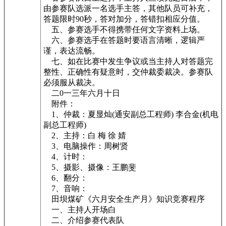
由参赛队选派一名选手主答，其他队员可补充，
答题限时90秒，答对加分，答错扣相应分值。
五、参赛选手不得携带任何文字资料上场。
六、参赛选手在答题时要语言清晰，逻辑严
谨，表达流畅。
七、如在比赛中发生争议或当主持人对答题完
整性、正确性有疑意时，交仲裁委裁决。参赛队
必须服从裁决。
二0一三年六月十日
附件：
1、仲裁：夏显灿(通安副总工程师) 李合金(机电
副总工程师)
2、主持：白 梅 徐 婧
3、电脑操作：周树贤
4、计时：
5、摄影、摄像：王鹏斐
6、翻分：
7、音响：
田坝煤矿《六月安全生产月》知识竞赛程序
一、主持人开场白
二、介绍参赛代表队