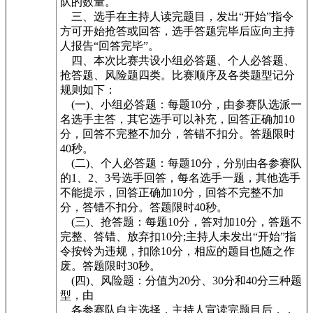
队的数量。
三、选手在主持人读完题目，发出“开始”指令
方可开始抢答或回答，选手答题完毕后应向主持
人报告“回答完毕”。
四、本次比赛共设小组必答题、个人必答题、
抢答题、风险题四类。比赛顺序及各类题型记分
规则如下：
(一)、小组必答题：每题10分，由参赛队选派一
名选手主答，其它选手可以补充，回答正确加10
分，回答不完整不加分，答错不扣分。答题限时
40秒。
(二)、个人必答题：每题10分，分别由各参赛队
的1、2、3号选手回答，每名选手一题，其他选手
不能提示，回答正确加10分，回答不完整不加
分，答错不扣分。答题限时40秒。
(三)、抢答题：每题10分，答对加10分，答题不
完整、答错、放弃扣10分;主持人未发出“开始”指
令按铃为违规，扣除10分，相应的题目也随之作
废。答题限时30秒。
(四)、风险题：分值为20分、30分和40分三种题
型，由
各参赛队自主选择，主持人宣读完题目后，，