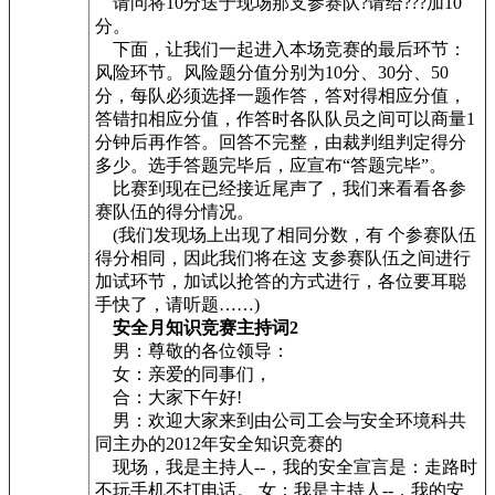
请问将10分送于现场那支参赛队?请给???加10
分。
下面，让我们一起进入本场竞赛的最后环节：
风险环节。风险题分值分别为10分、30分、50
分，每队必须选择一题作答，答对得相应分值，
答错扣相应分值，作答时各队队员之间可以商量1
分钟后再作答。回答不完整，由裁判组判定得分
多少。选手答题完毕后，应宣布“答题完毕”。
比赛到现在已经接近尾声了，我们来看看各参
赛队伍的得分情况。
(我们发现场上出现了相同分数，有 个参赛队伍
得分相同，因此我们将在这 支参赛队伍之间进行
加试环节，加试以抢答的方式进行，各位要耳聪
手快了，请听题……)
安全月知识竞赛主持词2
男：尊敬的各位领导：
女：亲爱的同事们，
合：大家下午好!
男：欢迎大家来到由公司工会与安全环境科共
同主办的2012年安全知识竞赛的
现场，我是主持人--，我的安全宣言是：走路时
不玩手机不打电话。 女：我是主持人--，我的安