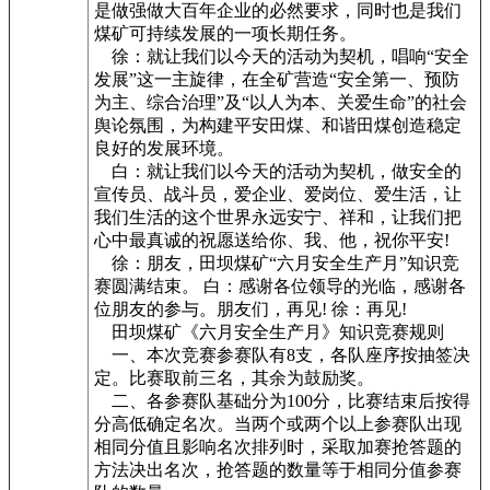
是做强做大百年企业的必然要求，同时也是我们
煤矿可持续发展的一项长期任务。
徐：就让我们以今天的活动为契机，唱响“安全
发展”这一主旋律，在全矿营造“安全第一、预防
为主、综合治理”及“以人为本、关爱生命”的社会
舆论氛围，为构建平安田煤、和谐田煤创造稳定
良好的发展环境。
白：就让我们以今天的活动为契机，做安全的
宣传员、战斗员，爱企业、爱岗位、爱生活，让
我们生活的这个世界永远安宁、祥和，让我们把
心中最真诚的祝愿送给你、我、他，祝你平安!
徐：朋友，田坝煤矿“六月安全生产月”知识竞
赛圆满结束。 白：感谢各位领导的光临，感谢各
位朋友的参与。朋友们，再见! 徐：再见!
田坝煤矿《六月安全生产月》知识竞赛规则
一、本次竞赛参赛队有8支，各队座序按抽签决
定。比赛取前三名，其余为鼓励奖。
二、各参赛队基础分为100分，比赛结束后按得
分高低确定名次。当两个或两个以上参赛队出现
相同分值且影响名次排列时，采取加赛抢答题的
方法决出名次，抢答题的数量等于相同分值参赛