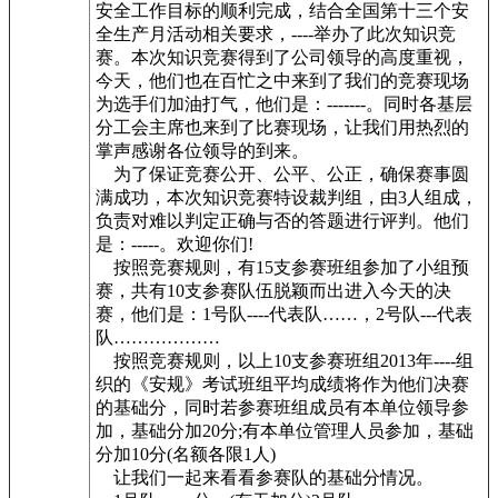
安全工作目标的顺利完成，结合全国第十三个安
全生产月活动相关要求，----举办了此次知识竞
赛。本次知识竞赛得到了公司领导的高度重视，
今天，他们也在百忙之中来到了我们的竞赛现场
为选手们加油打气，他们是：-------。同时各基层
分工会主席也来到了比赛现场，让我们用热烈的
掌声感谢各位领导的到来。
为了保证竞赛公开、公平、公正，确保赛事圆
满成功，本次知识竞赛特设裁判组，由3人组成，
负责对难以判定正确与否的答题进行评判。他们
是：-----。欢迎你们!
按照竞赛规则，有15支参赛班组参加了小组预
赛，共有10支参赛队伍脱颖而出进入今天的决
赛，他们是：1号队----代表队……，2号队---代表
队………………
按照竞赛规则，以上10支参赛班组2013年----组
织的《安规》考试班组平均成绩将作为他们决赛
的基础分，同时若参赛班组成员有本单位领导参
加，基础分加20分;有本单位管理人员参加，基础
分加10分(名额各限1人)
让我们一起来看看参赛队的基础分情况。