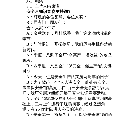
八、颁奖
九、主持人结束语
安全月知识竞赛主持词5
A：尊敬的各位领导、各位来宾：
B：同志们，朋友们：
合：大家下午好!
A：金秋送爽，丹桂飘香，我们迎来满载收获的
季节;
B：与时俱进，开拓创新，我们迈向生机盎然的
新时代;
A：季度，又到了全厂“夺高产、增效益”的攻坚
阶段。
B：四季度，又是全厂“保安全，促生产”的关键
时期。
A：今天，也是安全生产法实施两周年的日子!
B：为了掀起一个“人人讲安全，处处有安全、
事事保安全”的高潮，在“百日安全无事故”活动期
间，我厂分层次组织开展了安全知识竞赛活动。
A：全厂15家单位在组织干部职工认真学习的基
础上，已与上午进行了现场初赛，经过激烈角
逐，有6支优胜队进入今天的决赛。
B：安全第一，预防为主。可以说安全与我们的