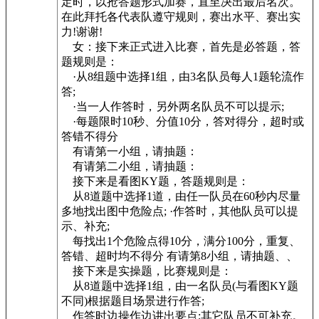
定时，以抢答题形式加赛，直至决出最后名次。
在此拜托各代表队遵守规则，赛出水平、赛出实
力!谢谢!
女：接下来正式进入比赛，首先是必答题，答
题规则是：
·从8组题中选择1组，由3名队员每人1题轮流作
答;
·当一人作答时，另外两名队员不可以提示;
·每题限时10秒、分值10分，答对得分，超时或
答错不得分
有请第一小组，请抽题：
有请第二小组，请抽题：
接下来是看图KY题，答题规则是：
从8道题中选择1道，由任一队员在60秒内尽量
多地找出图中危险点; ·作答时，其他队员可以提
示、补充;
每找出1个危险点得10分，满分100分，重复、
答错、超时均不得分 有请第8小组，请抽题、、
接下来是实操题，比赛规则是：
从8道题中选择1组，由一名队员(与看图KY题
不同)根据题目场景进行作答;
作答时边操作边讲出要点;其它队员不可补充。