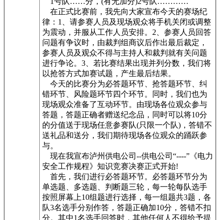
1号队……分，(有无加分)2号队…………
在正式比赛前，我先向大家宣布今天的赛场纪
律：1、请参赛人员及现场观众将手机关闭或调整
为震动，并服从工作人员安排。2、参赛人员回答
问题有争议时，由裁判组商议后作出最后裁定，
参赛人员及观众不得与主持人和裁判就有关问题
进行争论。3、若比赛结果出现并列分数，我们将
以抢答方式加赛试题，产生最后结果。
今天的比赛分为必答题环节、抢答题环节、纠
错环节、风险题环节四个环节。同时，我们也为
现场观众准备了互动环节。由现场各位观众参与
答题，答题正确者赠送纪念品，同时可以将10分
的分值送于现场任意参赛队(只限一个队)，答错不
送礼品和送分，我们期待现场各位观众的踊跃参
与。
现在我宣布泸州供电公司--供电公司“----”《电力
安全工作规程》知识竞赛决赛正式开始!
首先，我们进行必答题环节。必答题环节分为
单选题、多选题、判断题三轮，每一轮每队选手
按照屏幕上10组题进行选择，每一组题共3题，各
队3名选手分别作答，答题正确加10分，答错不扣
分。其中1名选手回答时，其他任何人不得给予提