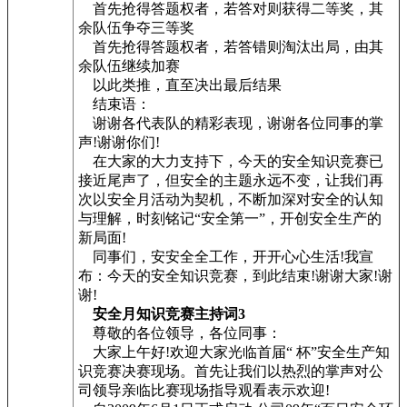
首先抢得答题权者，若答对则获得二等奖，其
余队伍争夺三等奖
首先抢得答题权者，若答错则淘汰出局，由其
余队伍继续加赛
以此类推，直至决出最后结果
结束语：
谢谢各代表队的精彩表现，谢谢各位同事的掌
声!谢谢你们!
在大家的大力支持下，今天的安全知识竞赛已
接近尾声了，但安全的主题永远不变，让我们再
次以安全月活动为契机，不断加深对安全的认知
与理解，时刻铭记“安全第一”，开创安全生产的
新局面!
同事们，安安全全工作，开开心心生活!我宣
布：今天的安全知识竞赛，到此结束!谢谢大家!谢
谢!
安全月知识竞赛主持词3
尊敬的各位领导，各位同事：
大家上午好!欢迎大家光临首届“ 杯”安全生产知
识竞赛决赛现场。首先让我们以热烈的掌声对公
司领导亲临比赛现场指导观看表示欢迎!