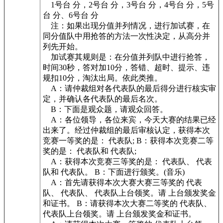
1号台 分，2号台 分，3号台 分，4号台 分，5号
台 分、6号台 分
注：如果出现分值并列情况，进行加试赛，在
同分值队中用抢答的方法一次性决定，从高分并
列先开始。
加试赛其规则是：在分值并列队中进行抢答，
时间30秒，答对加10分，答错、超时、提示、违
规扣10分，淘汰出局。依此类推。
A：请仲裁组对各代表队的最后得分进行核实审
定，并确认各代表队的最后名次。
B：下面是观众题，请观众回答。
A：各位领导，各位来宾，今天大赛的结果已经
出来了。经过仲裁组的最后审核认定，获得本次
竞赛一等奖的是： 代表队; B：获得本次竞赛二等
奖的是： 代表队和 代表队;
A：获得本次竞赛三等奖的是： 代表队、 代表
队和 代表队。 B：下面进行颁奖。(音乐)
A：首先请获得本次大赛大赛三等奖的 代表
队、 代表队、 代表队上台领奖。请 上台颁发奖金
和证书。 B：请获得本次大赛二等奖的 代表队、
代表队上台领奖。请 上台颁发奖金和证书。