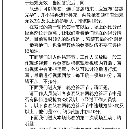
于违规无效，当回答完后，同
队选手可以补答。选手答题结束，应宣布“答题
完毕”，并不得再进行补充。两轮抢答题中有违规
无效3次及以上的参赛队，扣该队10分。
在紧张的第一轮抢答环节以后，场上的比分已
经逐渐拉开距离，让我们看看他们现在的得分情
况。目前暂时领先的队伍是 ，紧随其后的分别是
，恭喜他们。也希望其他的参赛队伍不要气馁继
续加油。
下面我们进入纠错环节，工作人员放映一段工
作现场视频，各参赛队根据观看视频内容后，写
出视频中有哪些违章，各队可以讨论后进行填
写，最后进行视频回放，每正确一项加10分，写
错不加、不扣分。
下面我们进入第二轮抢答环节，请听题。
请工作人员统计各参赛队在两轮抢答环节中是
否有队伍违规抢答3次及以上?经过工作人员统
计，以下参赛队在两轮抢答环节中违规抢答3次及
以上，他们是???，请为他们扣掉10分。
下面我们进入本场比赛的第二次现场互动，请
听题……