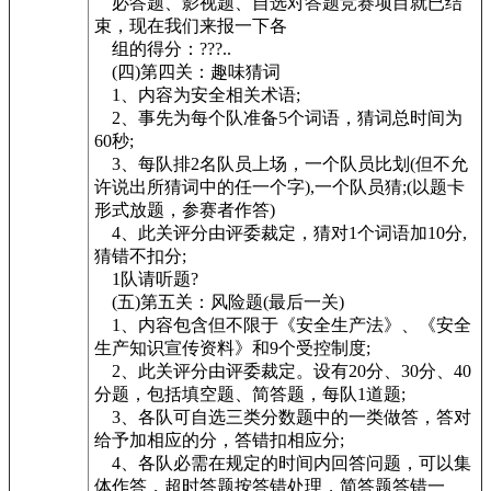
必答题、影视题、自选对答题竞赛项目就已结
束，现在我们来报一下各
组的得分：???..
(四)第四关：趣味猜词
1、内容为安全相关术语;
2、事先为每个队准备5个词语，猜词总时间为
60秒;
3、每队排2名队员上场，一个队员比划(但不允
许说出所猜词中的任一个字),一个队员猜;(以题卡
形式放题，参赛者作答)
4、此关评分由评委裁定，猜对1个词语加10分,
猜错不扣分;
1队请听题?
(五)第五关：风险题(最后一关)
1、内容包含但不限于《安全生产法》、《安全
生产知识宣传资料》和9个受控制度;
2、此关评分由评委裁定。设有20分、30分、40
分题，包括填空题、简答题，每队1道题;
3、各队可自选三类分数题中的一类做答，答对
给予加相应的分，答错扣相应分;
4、各队必需在规定的时间内回答问题，可以集
体作答，超时答题按答错处理，简答题答错一