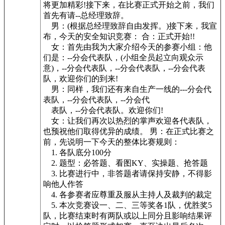
将更加精彩!接下来，在比赛正式开始之前，我们
首先有请--总经理致辞。
男：(根据总经理致辞自由发挥。)接下来，我宣
布，今天的安全知识竞赛： 合：正式开始!!
女：首先由我为大家介绍今天的参赛小组：他
们是：--分会代表队，(小组全员起立向观众示
意)，--分会代表队，--分会代表队，--分会代表
队，欢迎你们的到来!
男：同样，我们还有来自生产一线的---分会代
表队，--分会代表队，--分会代
表队，--分会代表队。欢迎你们!
女：让我们再次以热烈的掌声欢迎各代表队，
也预祝他们取得优异的成绩。 男：在正式比赛之
前，先说明一下今天的整体比赛规则：
1. 各队底分100分
2. 题型：必答题、看图KY、实操题、抢答题
3. 比赛进行中，非答题者请保持安静，不得影
响他人作答
4. 各参赛者应尊重及服从主持人及裁判的裁定
5. 本次竞赛设一、二、三等奖各1队，优胜奖5
队，比赛结束时有两队或以上同分且影响结果评