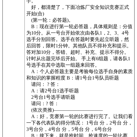
手。
好，都清楚了，下面冶炼厂安全知识竞赛正式
开始(合)
(第一轮：必答题)。
B：现在进行第一轮必答题，具体规则是：分值
为10分。从一号台开始依次由各队1，2、3、4号
选手分别回答。选手在答题时要先起立听题，然
后回答，限时1分钟。其他队员不得补充和提示。
答对加10分，答错、超时、补充、提示不得分。
计时从出题完毕后开始。 手上有6组题，请各队1
号选手在其中选取一组题来回答。
A：个人必答题主要是考验每位选手自身的素质
和知识的掌握程度 B：请1号台1号队员听题
请问： ? 答：
A：请2号台1选手听题
2号台1号选手请听题
请问：? 答：
(依次类推)——————————
A：好，竞赛第一轮的比赛进行完了。让我们看
一下各代表队的得分情况： 1号台 分，2号台 分，
3号台分，4号台 分，5号台 分，6号台分
B：接下来，就是抢时间、抢速度的一轮比赛