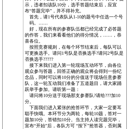
示，违者扣该队10分，选手答题结束后，应宣
布“答题完毕”，并不得补充。
首先，请1号代表队从1-10的题号中任选一个号
码。……
好，现在所有的参赛队伍都已经完成了必答题
的作答，我们来看看他们的得分情况，……，恭
喜各位。
按照竞赛规则，在每个环节结束后，每队可以
可更换选手。请问1号队是否换选手?请问2号队是
否换选手?????
接下来我们进入第一轮现场互动环节，由各位
观众参与答题，回答正确的观众将会得到一份纪
念品，同时可以将10分的分值送于现场任意参赛
队，这一轮互动我们准备了五道题目，请大家踊
跃举手参加。请听第一题：
请问将10分送于现场那支参赛队?请给???加10
分。
下面我们进入紧张的抢答环节，大家一定要耳
聪手快哦。本环节分为两轮，每轮10题，答对一
题加10分，答错扣10分。当主持人读完题完毕，
宣布“开始”后，各队方可 “按下”抢答器，否则属