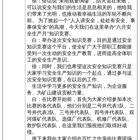
徐：俗话说“未雨就要绸缪”，防火需在未燃，
可以说安全与我们的生活是息息相关的，他给我
们带来了光明，也推动着幸福生活的车轮不断向
前。 为了掀起一个“人人讲安全，处处有安全、事
事保安全”的高潮，今天我们在这里举办“六月安
全生产月”知识竞赛。
白：举办这次安全知识竞赛，目的是通过安全
知识竞赛这个平台，使全矿广大干部职工都能接
受到一次生动的安全生产教育，进而提高全体职
工的安全生产意识。
徐：同时，我们也希望这次安全知识竞赛只是
大家学习安全生产知识的一个起点，通过参与这
次安全知识竞赛，在以后的工作、
生活中学习更多的安全生产知识，为企业服
务、为矿山建设贡献力量。
白：在比赛开始前，首先为大家介绍参加本次
比赛的各代表队，他们分别是二号井代表1队、二
号井代表2队、三号井代表队、四号井代表队、双
河煤矿代表队、选煤厂代表队、机修厂代表队、
救护队代表队，在这里我们预祝他们取得好成
绩。
接下来我向大家介绍在百忙之中亲临比赛现场