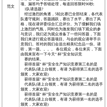
项、漏答均予答错处理，每道回答限时90秒;
范文
1队请选题?
经过激烈的角逐，5轮比赛已全部结束，各代表
队遵守规则，答题踊跃，赛出了水平，赛出了风
格，现在请评委综合汇总评分。为了缓解我们场
上激烈的气氛，同时也为激发我们场下观众的参
与意识，我们还为观众准备了一些问答题，下面
我们来进行观众答题项目。与会的观众请举手示
意我们。答对的我们会送出精美纪念品一份。请
听，第一题。。。。 各位观众，各位来宾，下面
由我来宣布一下今天“ 杯”安全知识竞
赛的结果。
获得首届“ 杯”安全生产知识竞赛第三名的是
代表队(请上台领奖，有请 为获得第三名的选手
颁奖，大家欢迎)
获得首届“ 杯”安全生产知识竞赛第二名的是
代表队(请上台领奖，有请 为获得第二名的选手
颁奖，大家欢迎)
获得首届“ 杯”安全生产知识竞赛第一名的是
代表队(请上台领奖，有请 为获得第一名的选手
颁奖，大家欢迎)