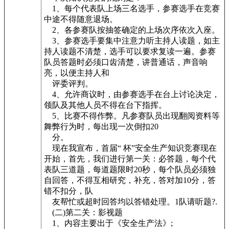
1、每个代表队上场三名选手，参赛选手在竞赛
中途不得随意退场。
2、各参赛队按抽签确定的上场次序依次入座。
3、参赛选手要集中注意力听主持人读题，如主
持人读题不清楚，选手可以要求复读一遍。参赛
队员答题时必须口齿清楚，讲普通话，声音响
亮，以便主持人和
评委评判。
4、允许商议时，由参赛选手在台上讨论决定，
领队及其他人员不得在台下指挥。
5、比赛不得作弊。凡参赛队员出现翻阅资料等
舞弊行为时，每出现一次倒扣20
分。
现在我宣布，首届“ 杯”安全生产知识竞赛现在
开始，首先，我们进行第一关：必答题，每个代
表队三道题，每道题限时20秒，每个队员必须独
自回答，不得互相研究，补充，答对加10分，答
错不扣分，队
友帮忙或超时回答均以答错处理。1队请听题?.
(二)第二关：影视题
1、内容主要出于《安全生产法》;