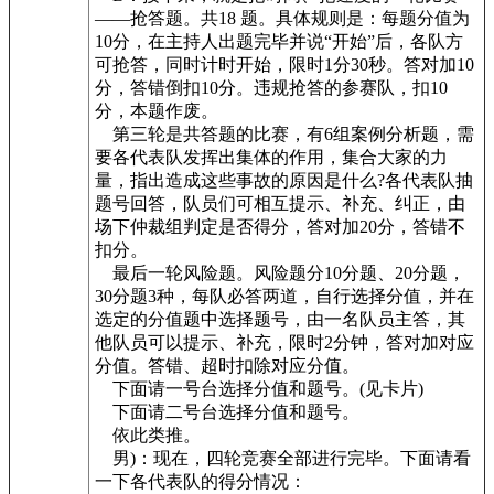
——抢答题。共18 题。具体规则是：每题分值为
10分，在主持人出题完毕并说“开始”后，各队方
可抢答，同时计时开始，限时1分30秒。答对加10
分，答错倒扣10分。违规抢答的参赛队，扣10
分，本题作废。
第三轮是共答题的比赛，有6组案例分析题，需
要各代表队发挥出集体的作用，集合大家的力
量，指出造成这些事故的原因是什么?各代表队抽
题号回答，队员们可相互提示、补充、纠正，由
场下仲裁组判定是否得分，答对加20分，答错不
扣分。
最后一轮风险题。风险题分10分题、20分题，
30分题3种，每队必答两道，自行选择分值，并在
选定的分值题中选择题号，由一名队员主答，其
他队员可以提示、补充，限时2分钟，答对加对应
分值。答错、超时扣除对应分值。
下面请一号台选择分值和题号。(见卡片)
下面请二号台选择分值和题号。
依此类推。
男)：现在，四轮竞赛全部进行完毕。下面请看
一下各代表队的得分情况：