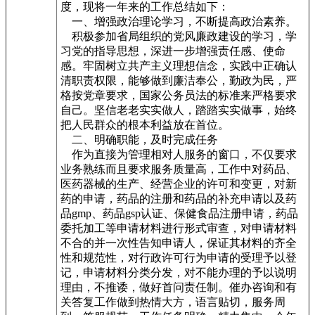
度，现将一年来的工作总结如下：
一、增强政治理论学习，不断提高政治素养。
积极参加省局组织的党风廉政建设的学习，学
习党的指导思想，深进一步增强责任感、使命
感。牢固树立共产主义理想信念，实践中正确认
清职责权限，能够做到廉洁奉公，勤政为民，严
格按党章要求，国家公务员法的标准来严格要求
自己。坚信老老实实做人，踏踏实实做事，始终
把人民群众的根本利益放在首位。
二、明确职能，及时完成任务
作为直接为管理相对人服务的窗口，不仅要求
业务熟练而且要求服务质量高，工作中对药品、
医药器械的生产、经营企业的许可和变更，对新
药的申请，药品的注册和药品的补充申请以及药
品gmp、药品gsp认证、保健食品注册申请，药品
委托加工等申请材料进行形式审查，对申请材料
不合的并一次性告知申请人，保证其材料的齐全
性和规范性，对行政许可行为申请的受理予以登
记，申请材料分类分发，对不能办理的予以说明
理由，不推诿，做好首问责任制。催办咨询和有
关答复工作做到热情大方，语言贴切，服务周