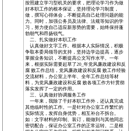
按照建立学习型机关的要求，把理论学习作为做
好本职工作的根本保证，坚持理论学习制度，
做，撰写心得体会，不断提高自己处理问题的能
力。同时，加强公务员及法律、法规等知识的学
习，努力使自己适应新形势的需要，始终保持蓬
勃朝气和昂扬锐气。
二、扎实做好本职工作
认真做好文字工作。根据本人实际情况，积极
争取本委局领导的支持，坚持边学边提高，逐步
掌握业务知识，不断提高公文写作水平。一年
来，根据实际需要起草了20_年党风廉政建设和反
腐 败工作总结，党风廉政建设和反腐 败工作经验
交流材料，办公室上半年、全年工作总结等材
料，为党风廉政建设和反腐 败各项工作方针贯彻
落实发挥了一定的作用。
三、认真做好协调服务工作
一年来，我除了干好本职工作外，还认真完成
其他临时性的工作。一是针对办公室工作繁忙的
实际情况，发挥自身优势，相互补台不拆台。
如：文字材料的印制、装订，能做到与其他同志
密切配合，保证办公室工作的正常运转。二是根