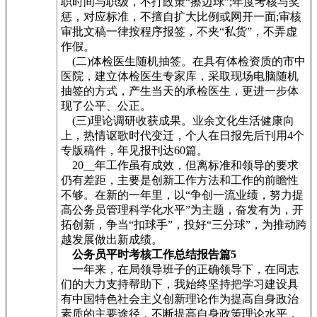
职时间与职级，不打政策“擦边球”;年度考核与奖
惩，对应标准，不擅自扩大比例或网开一面;审核
审批文稿一律按程序报签，不夹“私货”，不弄虚
作假。
(二)体检医生随机抽签。在具有体检资质的市中
医院，建立体检医生专家库，采取现场电脑随机
抽签的方式，产生当天的承检医生，更进一步体
现了公平、公正。
(三)理论调研收获成果。业余文化生活健康向
上，热情讴歌时代变迁，个人在日报先后刊用4个
专版稿件，年见报刊达60篇。
20__年工作虽有成效，但离标准和领导的要求
仍有差距，主要是创新工作方法和工作的前瞻性
不够。在新的一年里，以“争创一流业绩，努力提
高公务员管理科学化水平”为主题，奋发有为，开
拓创新，争当“扣球手”，投好“三分球”，为推动跨
越发展做出新成绩。
公务员平时考核工作总结报告篇5
一年来，在局领导班子的正确领导下，在同志
们的大力支持帮助下，我始终坚持把学习建设具
有中国特色社会主义创新理论作为提高自身政治
素质的主要途径，不断提高自身政策理论水平，