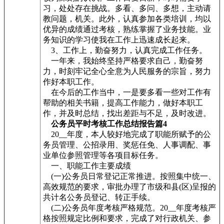
习，处处存在挑战。多看、多问、多想，主动请
教问题，机关。此外，认真参加各类培训，均以
优异的成绩通过考核，熟练掌握了业务技能。业
务知识的学习使我在工作上迅速成长起来。
3、工作上，勤奋努力，认真完成工作任务。
一年来，我始终坚持严格要求自己，勤奋努
力，时刻牢记全心全意为人民服务的宗旨，努力
作好本职工作。
在今后的工作当中，一是要多看一些对工作有
帮助的相关书籍，提高工作能力，做好本职工
作，并及时总结，找出差距与不足，及时改进。
公务员平时考核工作总结报告篇4
20__年度，本人较好地完成了职能所赋予的公
务员管理、公招录用、奖惩任免、人事调配、事
业单位参照管理等各项目标任务。
一、职能工作主要成绩
(一)公务员日常登记正常推进。按照集中统一、
高效规范的要求，审批办理了市级和县(区)呈报的
共计名公务员登记、转正手续。
(二)公务员年度考核严格规范。20__年度考核严
格按照规定比例和要求，完成了对行政机关、参