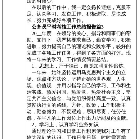
法的时候少。
在以后的工作中，我一定会扬长避短，克服不
足、认真学习、发奋工作、积极进取、尽快成
长，努力完成好各项工作。
公务员平时考核工作总结报告篇3
20__年度，在领导的关心、指导和同事们的帮
助、支持下，我严格要求自己，勤奋学习，积极
进取，努力提高自己的理论和实践水平，较好的
完成了各项工作任务，得到了各方面的好评。现
将一年来的学习、工作情况简要总结。
1、思想上，严于律己，自觉加强党性锻炼。
一年来，始终坚持运用马克思列宁主义的立
场、观点和方法论，坚持正确的世界观、人生
观、价值观，并用以指导自己的学习、工作和生
活实践。热爱祖国、热爱党、热爱社会主义，坚
定共产主义信念，与党组织保持高度一致。认真
贯彻执行党的路线、方针、政策，工作积极主
动，勤奋努力，不畏艰难，尽职尽责，任劳任
怨，在平凡的工作岗位上作出力所能及的贡献。
2、学习上，认真学习业务知识
通过理论学习和日常工作积累使我对工作有了
较为深刻的认识。工作日变日新，时时需要学