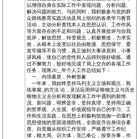
以增强自身在实际工作中发现问题、分析问题、
解决问题的能力。与此同时，我积极参与党的群
众路线教育实践活动及局上组织的各类学习教育
活动，主动分析查找本人在思想认识、工作作风
等方面存在的不足和问题，认真开展批评与自我
批评，解放思想，转变观念，积极整改，力求实
效，从根本上改变以往自由散漫、思想保守、爱
发牢骚等不良习惯，真正做到大事讲原则，小事
讲风格，使自己的党性和人品得到很好锻炼。通
过不懈努力，较好地完成了局上交办的各项工作
任务，现将20__年个人工作总结如下：
一、内强素质，外树形象
一年来，我始终坚持马列主义立场和观点，熟
练掌握
_
的方法 论，灵活应用辩证唯物主义与历史
唯物主义去分析和发现解决工作中遇到的新情
况、新问题，明辨是非，坚持真理，坚持用正确
的世界观、人生观、价值观指导自己的学习、工
作和生活实践，在思想上积极构筑抵御一切腐朽
思想侵蚀的坚固道德防线，全面提升自身综合素
质。自觉服从组织工作安排，严格遵守工作纪
律，顾大局、识大体，克己奉公，按章办事，作