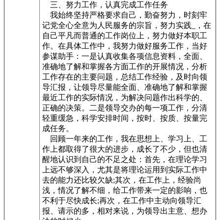
三、努力工作，认真完成工作任务
我始终坚持严格要求自己，勤奋努力，时刻牢
记党全心全意为人民服务的宗旨，努力实践_，在
自己平凡而普通的工作岗位上，努力做好本职工
作。在具体工作中，我努力做好服务工作，当好
参谋助手：一是认真收集各项信息资料，全面、
准确地了解和掌握各方面工作的开展情况，分析
工作存在的主要问题，总结工作经验，及时向领
导汇报，让领导尽量能全面、准确地了解和掌握
最近工作的实际情况，为解决问题作出科学的、
正确的决策。二是领导交办的每一项工作，分清
轻重缓急，科学安排时间，按时、按质、按量完
成任务。
回顾一年来的工作，我在思想上、学习上、工
作上都取得了很大的进步，成长了不少，但也清
醒地认识到自己的不足之处：首先，在理论学习
上远不够深入，尤其是将理论运用到实际工作中
去的能力还比较欠缺;其次，在工作上，经验尚
浅，情况了解不细，给工作带来一定的影响，也
不利于尽快成长;再次，在工作中主动向领导汇
报、请示的多，相对来说，为领导出主意、想办