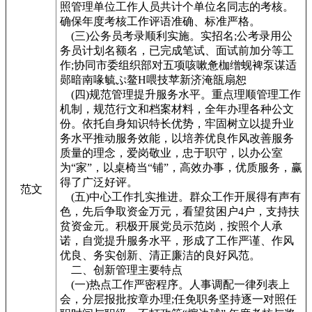
照管理单位工作人员共计个单位名同志的考核。
确保年度考核工作评语准确、标准严格。
(三)公务员考录顺利实施。实招名;公考录用公
务员计划名额名，已完成笔试、面试前加分等工
作;协同市委组织部对五项咳嗽惫枷缯蚬裨泵谋适
郧暗南喙毓ぷ鳌H喂技苹新济淹瓿扇恕
(四)规范管理提升服务水平。重点理顺管理工作
机制，规范行文和档案材料，全年办理各种公文
份。依托自身知识特长优势，牢固树立以提升业
务水平推动服务效能，以培养优良作风改善服务
质量的理念，爱岗敬业，忠于职守，以办公室
为“家”，以桌椅当“铺”，高效办事，优质服务，赢
得了广泛好评。
范文
(五)中心工作扎实推进。群众工作开展得有声有
色，先后争取资金万元，看望贫困户4户，支持扶
贫资金元。积极开展党员示范岗，按照个人承
诺，自觉提升服务水平，形成了工作严谨、作风
优良、务实创新、清正廉洁的良好风范。
二、创新管理主要特点
(一)热点工作严密程序。人事调配一律列表上
会，分层报批按章办理;任免职务坚持逐一对照任