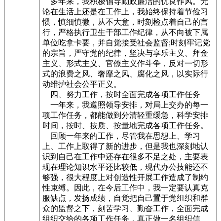
多年来，我积极倡导勤政廉洁的优良作风。无
论在生活上还是在工作上，我始终保持着节俭习
惯，慎细慎微，从不大意，时刻检点着自己的言
行，严格执行卫生干部工作纪律，从不向被下属
单位吃拿卡要，并自觉接受社会监督;时刻牢记党
的宗旨，严守党的纪律，坚决与享乐主义、拜金
主义、形式主义、官僚主义作斗争，反对一切形
式的浪费之风、奢靡之风、腐化之风，以实际行
动维护社会公平正义。
四、努力工作，按时全面完成各项工作任务
一年来，我遵照领导安排，对局上交办的每一
项工作任务，都能做到分清轻重缓急，科学安排
时间，按时、按质、按量地完成各项工作任务。
回顾一年来的工作，尽管我在思想上、学习
上、工作上取得了新的进步，但是我也深刻地认
识到自己在工作中还存在很多不足之处，主要表
现在理论知识水平还比较低，现代办公技能还不
够强，很大程度上对创造性开展工作造成了制约
性束缚。因此，在今后工作中，我一定要认真克
服缺点，发扬成绩，自觉把自己置于党组织和群
众的监督之下，刻苦学习、勤奋工作，全面完成
组织交给的各项工作任务，真正做一名组织信