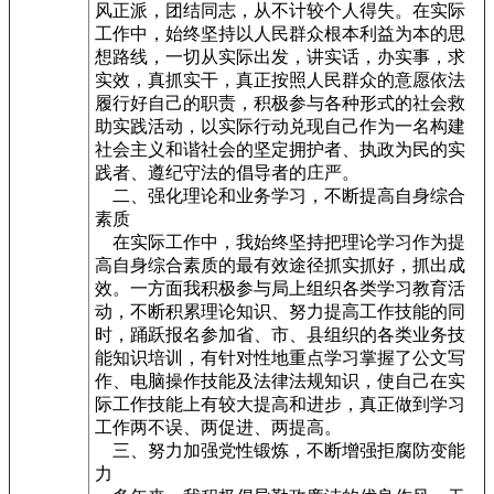
风正派，团结同志，从不计较个人得失。在实际
工作中，始终坚持以人民群众根本利益为本的思
想路线，一切从实际出发，讲实话，办实事，求
实效，真抓实干，真正按照人民群众的意愿依法
履行好自己的职责，积极参与各种形式的社会救
助实践活动，以实际行动兑现自己作为一名构建
社会主义和谐社会的坚定拥护者、执政为民的实
践者、遵纪守法的倡导者的庄严。
二、强化理论和业务学习，不断提高自身综合
素质
在实际工作中，我始终坚持把理论学习作为提
高自身综合素质的最有效途径抓实抓好，抓出成
效。一方面我积极参与局上组织各类学习教育活
动，不断积累理论知识、努力提高工作技能的同
时，踊跃报名参加省、市、县组织的各类业务技
能知识培训，有针对性地重点学习掌握了公文写
作、电脑操作技能及法律法规知识，使自己在实
际工作技能上有较大提高和进步，真正做到学习
工作两不误、两促进、两提高。
三、努力加强党性锻炼，不断增强拒腐防变能
力