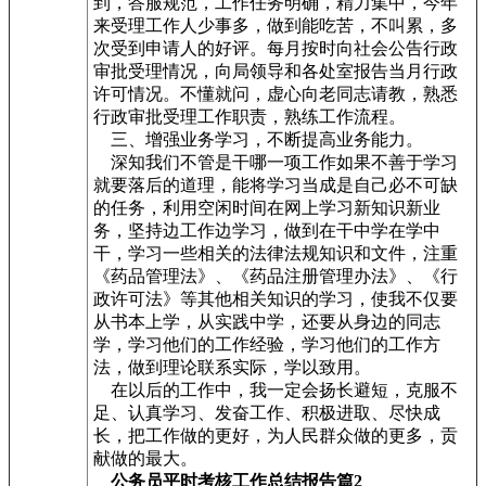
到，答服规范，工作任务明确，精力集中，今年
来受理工作人少事多，做到能吃苦，不叫累，多
次受到申请人的好评。每月按时向社会公告行政
审批受理情况，向局领导和各处室报告当月行政
许可情况。不懂就问，虚心向老同志请教，熟悉
行政审批受理工作职责，熟练工作流程。
三、增强业务学习，不断提高业务能力。
深知我们不管是干哪一项工作如果不善于学习
就要落后的道理，能将学习当成是自己必不可缺
的任务，利用空闲时间在网上学习新知识新业
务，坚持边工作边学习，做到在干中学在学中
干，学习一些相关的法律法规知识和文件，注重
《药品管理法》、《药品注册管理办法》、《行
政许可法》等其他相关知识的学习，使我不仅要
从书本上学，从实践中学，还要从身边的同志
学，学习他们的工作经验，学习他们的工作方
法，做到理论联系实际，学以致用。
在以后的工作中，我一定会扬长避短，克服不
足、认真学习、发奋工作、积极进取、尽快成
长，把工作做的更好，为人民群众做的更多，贡
献做的最大。
公务员平时考核工作总结报告篇2