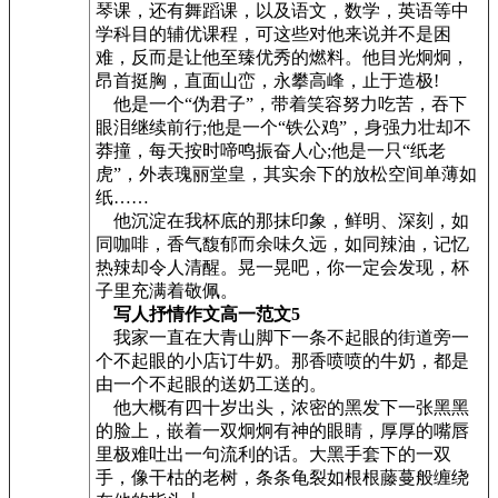
琴课，还有舞蹈课，以及语文，数学，英语等中
学科目的辅优课程，可这些对他来说并不是困
难，反而是让他至臻优秀的燃料。他目光炯炯，
昂首挺胸，直面山峦，永攀高峰，止于造极!
他是一个“伪君子”，带着笑容努力吃苦，吞下
眼泪继续前行;他是一个“铁公鸡”，身强力壮却不
莽撞，每天按时啼鸣振奋人心;他是一只“纸老
虎”，外表瑰丽堂皇，其实余下的放松空间单薄如
纸……
他沉淀在我杯底的那抹印象，鲜明、深刻，如
同咖啡，香气馥郁而余味久远，如同辣油，记忆
热辣却令人清醒。晃一晃吧，你一定会发现，杯
子里充满着敬佩。
写人抒情作文高一范文5
我家一直在大青山脚下一条不起眼的街道旁一
个不起眼的小店订牛奶。那香喷喷的牛奶，都是
由一个不起眼的送奶工送的。
他大概有四十岁出头，浓密的黑发下一张黑黑
的脸上，嵌着一双炯炯有神的眼睛，厚厚的嘴唇
里极难吐出一句流利的话。大黑手套下的一双
手，像干枯的老树，条条龟裂如根根藤蔓般缠绕