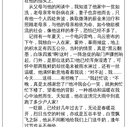
在他的指头上。
从父母与他的闲谈中，我知道了他家中一贫如
洗，老母亲常年卧病在床，妻子也弃他而去，只
有他一个人四处奔波，换取微薄的薪金来治疗和
照顾老母亲，与他的母亲相依为命。如今物欲横
流的社会，像他这样的孝子，恐怕已经不多了。
记得有一年夏天，一个电闪雷鸣，乌云密布的
下午，我独自一人在家。窗外，暴雨倾盆，地上
的积水足有四五公分。当时的情景，真是“黑云翻
墨，白珠四溅”啊!这时，一阵急促的敲门声骤然响
起。门外，是那位送奶工!他已经浑身湿透了，可
怀中那两瓶鲜奶却丝毫未被雨水淋过，还有一丝
温暖。他满怀歉意地看着我说：“对不起，我……
今天……送得……有些晚了……”我赶忙说：“不
晚，真是太感谢您了!”他冲我会心一笑，就匆匆忙
忙下楼了。望着他的背影，一种感动和温暖在我
心中油然而生。天知道，他在这滂沱大雨中到底
跑了多少户人家?
一眨眼，已经好几年过去了，无论是春暖花
开，烈日当空的时候，亦或是五谷丰登，白雪飘
飞之际，他从不间断地给我们上门送牛奶，逢年
过节也从不例外。