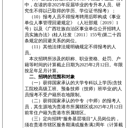
中，在读的非2025年应届毕业的专升本人员、研
究生不得以已取得的学历、学位证书报考）；
（10）报考人员不得报考聘用后即构成《事业
单位人事管理回避规定》（人社部规〔2019〕1
号）以及《广西壮族自治区事业单位公开招聘人
员实施办法》(桂人社发〔2011〕155号)第二十四
条规定的回避关系的岗位。
（11）其他法律法规明确规定不得报考的人
员。
本次招聘所涉及的职称、职业资格、处罚、户
籍等时间的计算截止日期为2025年2月12日。年限
按足年足月计算。
二、招聘的范围和对象
（一）获得国家承认的大学专科以上学历(含技
工院校高级工班、预备技师（技师）班毕业)的人
员报考不受户籍所在地限制。
（二）获得国家承认的中专（中师）的报考人
员，其生源地为贵港市所属辖区或2025年2月12日
前常住户籍为贵港市所属辖区。
（三）定向招聘“服务基层项目”人员岗位的，
须在贵港市辖区服务期满或服务满2周年（计算截