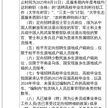
止时间为2025年8月31日）,且服务期内年度考核均
达到称职（合格）的“选聘高校毕业生到村任职工
作（大学生村官）”、“三支一扶”计划、“大学生志
愿服务西部计划”、“农村教师特岗计划”。
（四）定向招聘退役士官士兵岗位，须为从中
国人民解放军依法退出现役的军官、军士和义务
兵或中国人民武装警察部队依法退出现役的警
官、警士和义务兵且户籍为贵港市所属辖区的人
员报考。
（五）桂平市定向招聘生源地或户籍岗位，仅
限于桂平市生源地或户籍人员报考。
（六）定向招聘少数民族乡生源地或户籍岗
位，仅限于平南县马练、国安瑶族乡生源地或户
籍的人员报考。
（七）专项招聘高校毕业生岗位。高校毕业生
指国家承认学历的2025年应届高校毕业生，以及
2024年毕业、未落实过编制内工作的高校毕业
生。“编制内”包含纳入人员总量管理的各类控制
数等。
（八）凡已被录（聘）用为公务员或事业单位
工作人员(含已享受过定向招聘倾斜政策) 或录