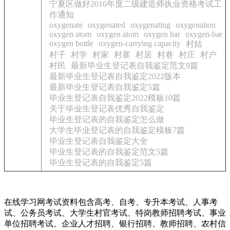
宁夏区做好2016年度二级建造师执业资格考试工
作通知
oxygenate
oxygenated
oxygenating
oxygenation
oxygen atom
oxygen atom
oxygen bar
oxygen-bar
oxygen bottle
oxygen-carrying capacity
村姑
村子
村学
村家
村寨
村居
村巷
村庄
村户
村民
最新毕业生登记表自我鉴定范文9篇
最新毕业生登记表自我鉴定2022版本
最新毕业生登记表自我鉴定5篇
毕业生登记表自我鉴定2022模板10篇
关于毕业生登记表优秀自我鉴定
毕业生登记表的自我鉴定怎么做
大学生毕业登记表的自我鉴定模板7篇
毕业生登记表自我鉴定大全
毕业生登记表的自我鉴定范文5篇
毕业生登记表的自我鉴定5篇
在线学习网考试资料包含高考、自考、专升本考试、人事考
试、公务员考试、大学生村官考试、特岗教师招聘考试、事业
单位招聘考试、企业人才招聘、银行招聘、教师招聘、农村信