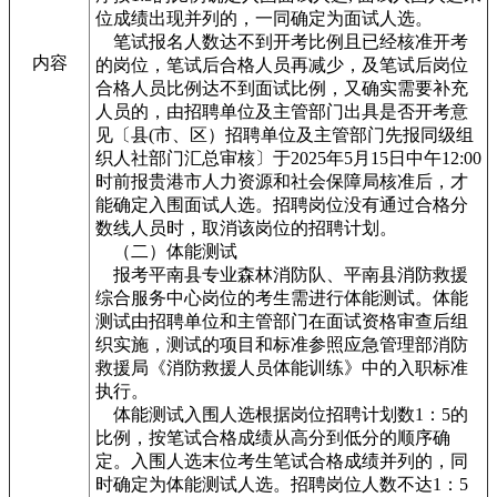
位成绩出现并列的，一同确定为面试人选。
笔试报名人数达不到开考比例且已经核准开考
内容
的岗位，笔试后合格人员再减少，及笔试后岗位
合格人员比例达不到面试比例，又确实需要补充
人员的，由招聘单位及主管部门出具是否开考意
见〔县(市、区）招聘单位及主管部门先报同级组
织人社部门汇总审核〕于2025年5月15日中午12:00
时前报贵港市人力资源和社会保障局核准后，才
能确定入围面试人选。招聘岗位没有通过合格分
数线人员时，取消该岗位的招聘计划。
（二）体能测试
报考平南县专业森林消防队、平南县消防救援
综合服务中心岗位的考生需进行体能测试。体能
测试由招聘单位和主管部门在面试资格审查后组
织实施，测试的项目和标准参照应急管理部消防
救援局《消防救援人员体能训练》中的入职标准
执行。
体能测试入围人选根据岗位招聘计划数1：5的
比例，按笔试合格成绩从高分到低分的顺序确
定。入围人选末位考生笔试合格成绩并列的，同
时确定为体能测试人选。招聘岗位人数不达1：5