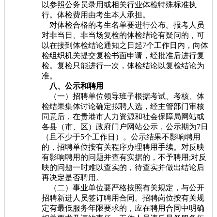
以参照公务员录用或相关行业体检特殊标准执
行。体检费用由考生本人承担。
对体检合格的考生名单要进行公布。报考人员
对非当日、非当场复检的体检结论有疑问的，可
以在接到体检结论通知之日起7个工作日内，向体
检组织机关提交复检书面申请，经批准后进行复
检。复检只能进行一次，体检结论以复检结论为
准。
八、公示和聘用
（一）招聘单位领导班子根据考试、考核、体
检结果集体讨论确定拟聘人选，经主管部门审核
同意后，在贵港市人力资源和社会保障局网站或
各县（市、区）政府门户网站公示，公示期为7日
（且不少于5个工作日）。公示结果不影响聘用
的，招聘单位按有关程序办理聘用手续。对反映
有影响聘用的问题并查有实据的，不予聘用;对反
映的问题一时难以查实的，待查实并做出结论后
再决定是否聘用。
（二）事业单位要严格按照有关规定，与公开
招聘新进人员签订聘用合同。招聘岗位按有关规
定有最低服务年限要求的，应在聘用合同中明确