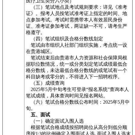
医疗卫生类分六小类）
（三）笔试地点及考试规则要求：详见《准考
证》。报考人员按笔试准考证上指定的时间、地
点参加考试。考试时需携带本人有效居民身份
证、准考证参加考试，两证缺一不可，请考生严
格遵守。
（四）笔试组织及合格分数线划定
笔试由市组织人社部门组织实施，考点统一设
在贵港城区。
笔试结束后由贵港市人力资源和社会保障局根
据职位数情况，统一或分类划定笔试成绩最低合
格分数线，未达最低合格分数线的或笔试有一个
科目缺考或零分的，不得进入下一招聘程序。
（五）成绩查询
2025年5月中旬考生可登录“报名系统”查询本人
笔试成绩，具体查询时间见报名网站。
（六）笔试合格分数线公布时间：2025年5月中
旬。
五、面试
（一）确定面试入围人选
根据笔试合格成绩按招聘岗位从高分到低分顺
序按1:3的比例确定入围面试人选, 面试入围人选末