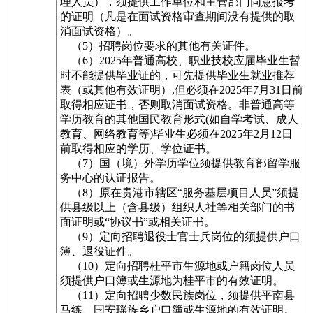
理人员），须提供工作单位和主管部门同意报考
的证明（凡是在面试资格审查期间没有提供的取
消面试资格）。
（5）招聘岗位要求的其他有关证件。
（6）2025年普通高校、职业技校应届毕业生暂
时不能提供毕业证的，可先提供毕业生就业推荐
表（或其他有效证明）,但必须在2025年7月31日前
取得相应证书，否则取消面试资格。非普通高等
学历教育的其他国民教育形式(如自学考试、成人
教育、网络教育等)毕业生必须在2025年2月12日
前取得相应的学历、学位证书。
（7）国（境）外学历学位须提供教育部留学服
务中心的认证报告。
（8）原在贵港市辖区“服务基层项目人员”须提
供县级以上（含县级）组织人社等相关部门的书
面证明或“协议书”或相关证书。
（9）定向招聘退役士官士兵岗位的须提供户口
簿、退役证件。
（10）定向招聘桂平市生源地或户籍岗位人员
须提供户口簿或生源地为桂平市的有效证明。
（11）定向招聘少数民族岗位，须提供平南县
马练、国安瑶族乡户口簿或生源地的有效证明。