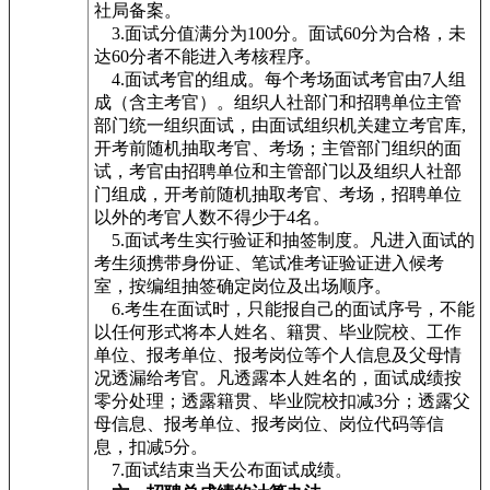
社局备案。
3.面试分值满分为100分。面试60分为合格，未
达60分者不能进入考核程序。
4.面试考官的组成。每个考场面试考官由7人组
成（含主考官）。组织人社部门和招聘单位主管
部门统一组织面试，由面试组织机关建立考官库,
开考前随机抽取考官、考场；主管部门组织的面
试，考官由招聘单位和主管部门以及组织人社部
门组成，开考前随机抽取考官、考场，招聘单位
以外的考官人数不得少于4名。
5.面试考生实行验证和抽签制度。凡进入面试的
考生须携带身份证、笔试准考证验证进入候考
室，按编组抽签确定岗位及出场顺序。
6.考生在面试时，只能报自己的面试序号，不能
以任何形式将本人姓名、籍贯、毕业院校、工作
单位、报考单位、报考岗位等个人信息及父母情
况透漏给考官。凡透露本人姓名的，面试成绩按
零分处理；透露籍贯、毕业院校扣减3分；透露父
母信息、报考单位、报考岗位、岗位代码等信
息，扣减5分。
7.面试结束当天公布面试成绩。