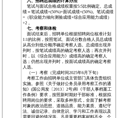
六、招聘总成绩的计算办法
笔试与面试合格成绩权重按5:5比例确定。总成
绩＝笔试成绩×(50%)+面试成绩×(50%)。笔试成绩
=（职业能力倾向测验成绩+综合应用能力成绩）
÷2 。
七、考察和体检
面试结束后，招聘单位根据招聘岗位核准计划
1:1的比例，按照笔试、面试分数合格人员总成绩
从高分到低分顺序确定考察人选。总成绩出现并
列时，按笔试成绩高的确定考察人选；再次并列
时，以《综合应用能力》成绩高的确定考察人
选；仍然出现并列时，按面试成绩高的确定考察
人选。
（一）考察（完成时间2025年6月下旬）
考察工作由招聘单位或主管部门具体负责组织
实施。参照《关于做好公务员录用考察工作的通
知》(国公局发〔2013〕2号)和《干部人事档案工
作条例》要求，按照新时期好干部标准，根据拟
聘用岗位的要求，采取多种形式，全面了解考察
对象的政治思想、道德品质、能力素质、遵纪守
法、诚信记录、自律意识、学习和工作表现以及
需要回避的情况等。凡是重要档案材料不全、个