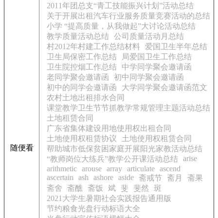
2011年团总支“青工技能振兴计划”活动总结
关于开展出租汽车行业服务质量竞赛活动的总结
小学 “提高质量，从我做起”大讨论活动总结
教学质量活动总结
公司质量活动月总结
村2012年村建工作总结材料
爱国卫生半年总结
卫生局保密工作总结
局爱国卫生工作总结
卫生院控烟工作总结
中学同学聚会邀请函
老同学聚会邀请函
初中同学聚会邀请函
初中的同学会邀请函
大学同学聚会邀请函范文
农村土地出租排水合同
课堂教学卫生节节抓教学常规管理主题活动总结
土地租赁合同
广东省集体建设用地使用权出租合同
土地使用权租赁协议
土地使用权租赁合同
随便看
帮助城市低保贫困家庭开展阳光家教活动总结
arise
“教师岗位大练兵”教学公开课活动总结
arithmetic
arouse
array
articulate
ascend
ascertain
ash
ashore
aside
斋戒节
斋月
斋果
斋舍
斋醮
斋饭
斌
斐
斐然
斑
2021大学生暑期社会实践报告通用版
节约粮食光盘行动标语大全