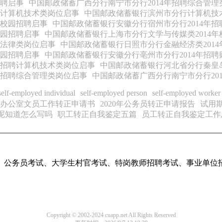
招聘启事
中国邮政储蓄广西分行南宁市分行2014年招聘综合管理
聘计算机技术类岗位启事
中国邮政储蓄银行滨州市分行计算机技术
年校园招聘启事
中国邮政储蓄银行安徽分行宿州市分行2014年
校园招聘启事
中国邮政储蓄银行上海市分行文学与传媒类2014
聘法律类岗位启事
中国邮政储蓄银行日照市分行金融经济类201
校园招聘启事
中国邮政储蓄银行安徽分行亳州市分行2014年招
年招聘计算机技术类岗位启事
中国邮政储蓄银行河北省分行秦皇岛
年招聘综合管理类岗位启事
中国邮政储蓄广西分行南宁市分行20
self-employed individual
self-employed person
self-employed worker
办公室文员工作转正申请书
2020年公务员转正申请报告
试用
呢知道怎么写吗
职工转正自我鉴定五篇
员工转正自我鉴定工作
、公务员考试、大学生村官考试、特岗教师招聘考试、事业单位
Copyright © 2002-2024 cuapp.net All Rights Reserved