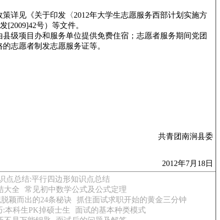
详见《关于印发〈2012年大学生志愿服务西部计划实施方
2009]42号）等文件。
由县级项目办和服务单位提供免费住宿；志愿者服务期间党团
格的志愿者制发志愿服务证等。
共青团南涧县委
2012年7月18日
识点总结:平行四边形知识点总结
结大全
常见初中数学公式及公式定理
脱颖而出的24条秘诀
抓住面试求职开始的黄金三分钟
:本科生PK掉硕士生
面试的基本种类模式