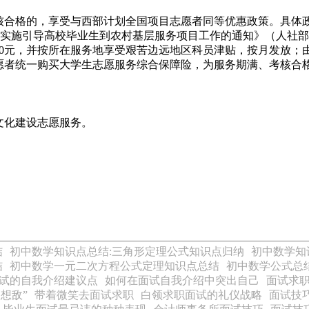
合格的，享受与西部计划全国项目志愿者同等优惠政策。具体政策
统筹实施引导高校毕业生到农村基层服务项目工作的通知》（人社部发[
00元，并按所在服务地享受艰苦边远地区科员津贴，按月发放；
愿者统一购买大学生志愿服务综合保障险，为服务期满、考核合
部文化建设志愿服务。
结
初中数学知识点总结:三角形定理公式知识点归纳
初中数学知
结
初中数学一元二次方程公式定理知识点总结
初中数学公式总
试的自我介绍建议点
如何在面试自我介绍中突出自己
面试求职
想敌”
带着微笑去面试求职
白领求职面试的礼仪战略
面试技巧