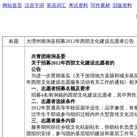
网站首页
汉语字词
英语词汇
考试资料
写作素材
旧版资料
标题
大理州南涧县招募2012年西部文化建设志愿者公告
共青团南涧县委
关于招募2012年西部文化建设志愿者的
公告
为进一步贯彻落实《关于加强地方县级和城乡基层
年西部文化建设志愿服务活动有关工作的通知》相关
一、志愿者招募名额及要求
招募4名南涧籍的西部文化建设志愿者，其中男性
二、志愿者选拔条件
2012年普通高等学校应届毕业生；品学兼优，
过学生干部或参与组织过校内外大型宣传文化活
三、志愿者服务内容
服务期间担任乡镇文化站副站长，协助站长负责文
团组织安排，参与团的基层组织建设和基层工作等