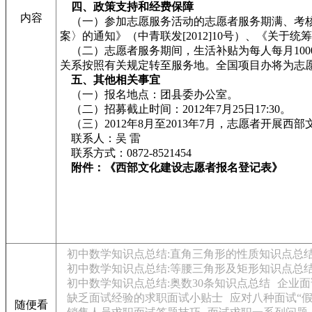
四、政策支持和经费保障
内容
（一）参加志愿服务活动的志愿者服务期满、考核
案〉的通知》（中青联发[2012]10号）、《关于
（二）志愿者服务期间，生活补贴为每人每月10
关系按照有关规定转至服务地。全国项目办将为志
五、其他相关事宜
（一）报名地点：团县委办公室。
（二）招募截止时间：2012年7月25日17:30。
（三）2012年8月至2013年7月，志愿者开展西
联系人：吴 雷
联系方式：0872-8521454
附件：
《西部文化建设志愿者报名登记表》
初中数学知识点总结:直角三角形的性质知识点总
初中数学知识点总结:等腰三角形及矩形知识点总
初中数学知识点总结:奥数30条知识点总结
企业面
缺乏面试经验的求职面试小贴士
应对八种面试“假
随便看