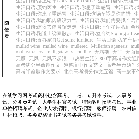
生活口语:路上堵车Got stuck on traffic
生活口语:我想租一间住房 
生活口语:预约医生
生活口语:你患了重感冒
生活口语:
生活口语:你患了重感冒
生活口语:这场车祸是你的错
生
生活口语:我的肌肉痛没力气
生活口语:我们需要找个房
随
生活口语:建议去体育馆走走
生活口语:下个星期我们会
便
生活口语:跑道上绕圈散步
生活口语:签合约Signing a Lea
看
生活口语:置办家具Get some furniture
生活口语:我的车启
mulled wine
mulled-wine
mullered
Mullerian agenesis
mull
mulligan-stew
mulligatawny
mulling
无霜期
无非
无面
无颜
无风
无风不起浪
《热爱生活》800字高考作文通
高考满分半命题作文
道德高中作文范文
高考半命题作
高考半命题作文要求
北京高考满分作文五篇
高一叙事
在线学习网考试资料包含高考、自考、专升本考试、人事考
试、公务员考试、大学生村官考试、特岗教师招聘考试、事业
单位招聘考试、企业人才招聘、银行招聘、教师招聘、农村信
用社招聘、各类资格证书考试等各类考试资料。