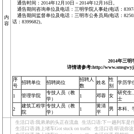
通告时间：2014年12月10日－2014年12月16日。
通告期间咨询单位及电话：三明学院人事处(电话：83974
通告期间监督单位及电话：三明市公务员局(电话：8250243
内
话：8399682)。
容
2014年
详情请参考:http://www.smsgwyj.go
序
招聘人
性
招聘单位
招聘岗位
姓名
学历学
号
数
别
专技人员（教
研究生
管理学院
邓蓉
女
1
1
学）
士
建筑工程学
专技人员（教
黄清
男
本科、
2
1
院
学）
平
生活口语:我弟弟的头正在流血
生活口语:下一趟列车是
生活口语:路上堵车Got stuck on traffic
生活口语:听说你