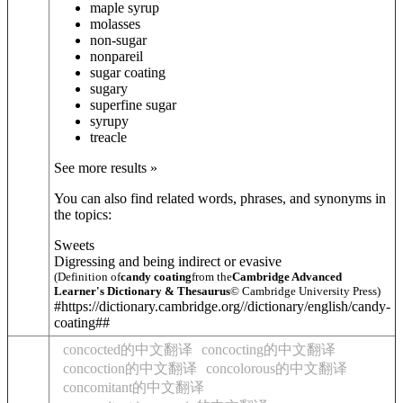
maple syrup
molasses
non-sugar
nonpareil
sugar coating
sugary
superfine sugar
syrupy
treacle
See more results »
You can also find related words, phrases, and synonyms in
the topics:
Sweets
Digressing and being indirect or evasive
(Definition of
candy coating
from the
Cambridge Advanced
Learner's Dictionary & Thesaurus
© Cambridge University Press)
#https://dictionary.cambridge.org//dictionary/english/candy-
coating##
concocted的中文翻译
concocting的中文翻译
concoction的中文翻译
concolorous的中文翻译
concomitant的中文翻译