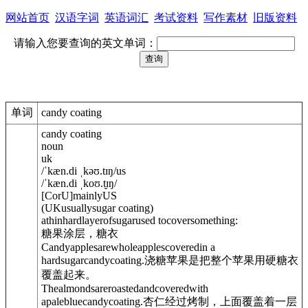
网站首页
汉语字词
英语词汇
考试资料
写作素材
旧版资料
请输入您要查询的英文单词：
单词
candy coating
candy coating
noun
uk
/
ˈkæn.di ˌkəʊ.tɪŋ
/
us
/
ˈkæn.di ˌkoʊ.t̬ɪŋ
/
[
C
or
U
]
mainly
US
(
UK
usually
sugar coating
)
athinhardlayerofsugarused tocoversomething:
糖果涂层，糖衣
Candyapplesarewholeapplescoveredin a
hardsugarcandycoating.
浇糖苹果是把整个苹果用硬糖衣
覆盖起来。
Thealmondsareroastedandcoveredwith
apalebluecandycoating.
杏仁经过烤制，上面覆盖着一层