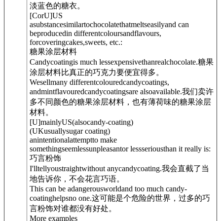
淡蓝色的糖衣。
[
C
or
U
]
US
asubstancesimilartochocolatethatmeltseasilyand can
beproducedin differentcoloursandflavours,
forcoveringcakes,sweets, etc.:
糖果涂层材料
Candycoatingis much lessexpensivethanrealchocolate.
糖果
涂层材料比真正的巧克力要便宜得多。
Wesellmany differentcolouredcandycoatings,
andmintflavouredcandycoatingsare alsoavailable.
我们卖许
多不同颜色的糖果涂层材料，也有薄荷味的糖果涂层
材料。
[
U
]
mainly
US
(
also
candy-coating
)
(
UK
usually
sugar coating
)
anintentionalattemptto make
somethingseemlessunpleasantor lessseriousthan it really is:
巧言粉饰
I'lltellyoustraightwithout anycandycoating.
我会直截了当
地告诉你，不会花言巧语。
This can be adangerousworldand too much candy-
coatinghelpsno one.
这可能是个危险的世界，过多的巧
言粉饰对谁都没有好处。
More examples