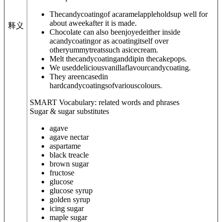
Thecandycoatingof acaramelappleholdsup well for
about aweekafter it is made.
释义
Chocolate can also beenjoyedeither inside
acandycoatingor as acoatingitself over
otheryummytreatssuch asicecream.
Melt thecandycoatinganddipin thecakepops.
We useddeliciousvanillaflavourcandycoating.
They areencasedin
hardcandycoatingsofvariouscolours.
SMART Vocabulary: related words and phrases
Sugar & sugar substitutes
agave
agave nectar
aspartame
black treacle
brown sugar
fructose
glucose
glucose syrup
golden syrup
icing sugar
maple sugar