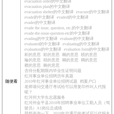
evacuation order的中文翻译
evacuation plan的中文翻译
evacuation shelter的中文翻译
evacuee的中文翻译
evade的中文翻译
evaded的中文翻译
evader的中文翻译
evade the issue, question, etc.的中文翻译
evade-the-issue-question-etc的中文翻译
evading的中文翻译
evaluate的中文翻译
evaluated的中文翻译
evaluating的中文翻译
evaluation的中文翻译
evaluation form的中文翻译
耟的意思
耠的意思
耡的意思
耢的意思
耣的意思
耤的意思
耥的意思
耦的意思
耧的意思
耨的意思
含待分配期限内毕业生证明问题
红河事业单位招聘历年真题
随便看
2010年红河事业单位招聘试题
档案户口
老师请问交通厅考试给可以用复印件叫人代报
呢？
红河州大学生志愿服务
红河州金平县2010年招聘事业单位工勤人员（驾
驶员）A1岗位总成绩
我想咨询一下，2010年交通厅的考试可以代报名