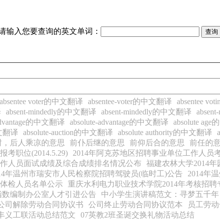
请输入您要查询的英文单词：
absentee voter的中文翻译
absentee-voter的中文翻译
absentee 
译
absent-mindedly的中文翻译
absent-mindedly的中文翻译
absen
e advantage的中文翻译
absolute-advantage的中文翻译
absolute a
的中文翻译
absolute-auction的中文翻译
absolute authority的中文翻译
树，后人乘凉的意思
前仆后继的意思
前仰后合的意思
前任的
(2014.5.29)
2014年阿克苏地区招聘事业单位工作人员考试报
工作人员面试成绩及综合成绩排名情况公布
福建农林大学201
014年温州市瑞安市人民检察院招聘驾驶员(临时工)公告
2014
核体检人员名单公示
重庆水利电力职业技术学院2014年考核招
金指数编制办公室人才引进公告
中小学生演讲稿范文：寻梦五千年
公司解除劳动合同协议书
公司终止劳动合同协议范本
员工劳动
丰义工联活动总结范文
07英教2班圣诞交换礼物活动总结