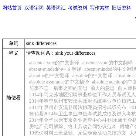
网站首页
汉语字词
英语词汇
考试资料
写作素材
旧版资料
单词
sink-differences
释义
请查阅词条：sink your differences
absentee vote的中文翻译
absentee-vote的中文翻译
absent-minded的中文翻译
absent-minded的中文翻
absinthe的中文翻译
absolute的中文翻译
absolut
absolute assurance的中文翻译
absolute auction
前事不忘，后事之师的意思
前人的意思
前人栽
2014年阿克苏地区招聘事业单位工作人员考试无人报考职位
随便看
2014年春季泉州市安溪县政府系统事业单位招聘
2014年泉州市安溪县司法协理员招考成绩公布
2
禄劝县2014年卫生事业单位考试总成绩及进入考
2014年金华永康市服务业调查中心/中国永康五
房地产公司解除、终止劳动合同协议范本
房地产
10光伏材料三班圣诞、元旦晚会活动总结范文
大