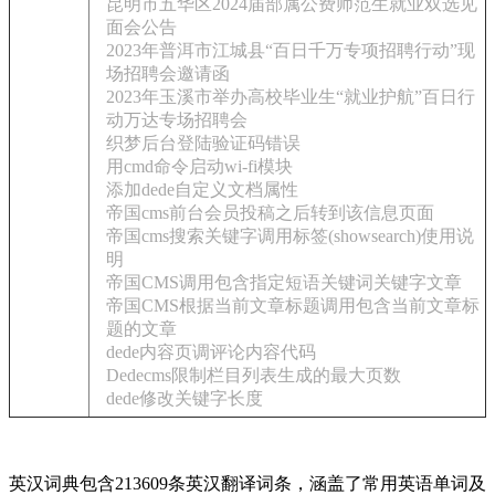
昆明市五华区2024届部属公费师范生就业双选见
面会公告
2023年普洱市江城县“百日千万专项招聘行动”现
场招聘会邀请函
2023年玉溪市举办高校毕业生“就业护航”百日行
动万达专场招聘会
织梦后台登陆验证码错误
用cmd命令启动wi-fi模块
添加dede自定义文档属性
帝国cms前台会员投稿之后转到该信息页面
帝国cms搜索关键字调用标签(showsearch)使用说
明
帝国CMS调用包含指定短语关键词关键字文章
帝国CMS根据当前文章标题调用包含当前文章标
题的文章
dede内容页调评论内容代码
Dedecms限制栏目列表生成的最大页数
dede修改关键字长度
英汉词典包含213609条英汉翻译词条，涵盖了常用英语单词及