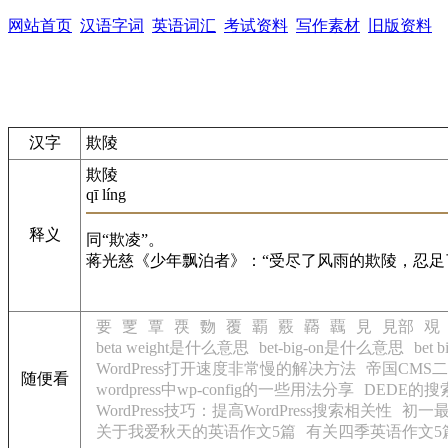
网站首页
汉语字词
英语词汇
考试资料
写作素材
旧版资料
汉字
欺陵
欺陵
qī líng
释义
同“欺凌”。
蒋光慈《少年飘泊者》：“受尽了风雨的欺陵，忍足
要
覂
覃
覄
覅
覆
覇
覈
覉
覊
見
見部
覌
beta weight是什么意思
bet-big-on是什么意思
bet 
WordPress打开速度非常慢的解决方法
帝国CMS
随便看
wordpress中wp-config的一些用法分享
DEDE的搜
WordPress技巧：提高WordPress搜索相关性
初一
关于我爱秋天的英语作文5篇
有关四季英语作文5