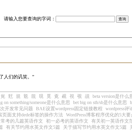
请输入您要查询的字词：
了人们的讥笑。”
覍
覎
規
覐
覑
覒
覓
覔
覕
視
覗
覘
beta version是什
big on something/someone是什么意思
bet big on sth/sb是什么意思
二次开发常见问题
BAE设置wordpress固定链接教程
wordpre
索页面支持dede标签的操作方法
WordPress博客程序优化的5大
最常考的几篇英语作文
初一必考的英语作文
有关初一英语作文
篇
有关节约用水英文作文5篇
关于描写节约用水英文作文5篇