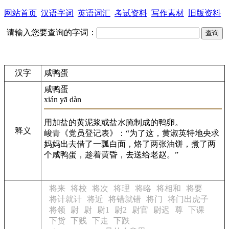
网站首页
汉语字词
英语词汇
考试资料
写作素材
旧版资料
请输入您要查询的字词：
汉字
咸鸭蛋
咸鸭蛋
xián yā dàn
用加盐的黄泥浆或盐水腌制成的鸭卵。
释义
峻青《党员登记表》：“为了这，黄淑英特地央求
妈妈出去借了一瓢白面，烙了两张油饼，煮了两
个咸鸭蛋，趁着黄昏，去送给老赵。”
将来
将校
将次
将理
将略
将相和
将要
将计就计
将近
将错就错
将门
将门出虎子
将领
尉
尉
尉1
尉2
尉官
尉迟
尊
下课
下货
下贱
下走
下跌