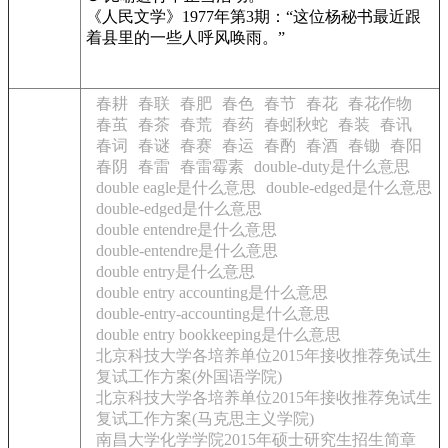
《人民文学》1977年第3期：“这位杨秘书最近跟
着县里的一些人呼风唤雨。”
春耕
春联
春肥
春色
春节
春花
春花作物
春茧
春茶
春荒
春药
春蚓秋蛇
春装
春讯
春词
春谜
春赛
春运
春酌
春酒
春锄
春阳
春阴
春雷
春雷霉素
double-duty是什么意思
double eagle是什么意思
double-edged是什么意思
double-edged是什么意思
double entendre是什么意思
double-entendre是什么意思
double entry是什么意思
double entry accounting是什么意思
double-entry-accounting是什么意思
double entry bookkeeping是什么意思
北京科技大学各培养单位2015年接收推荐免试生
复试工作方案(外国语学院)
北京科技大学各培养单位2015年接收推荐免试生
复试工作方案(马克思主义学院)
南昌大学化学学院2015年硕士研究生招生简章