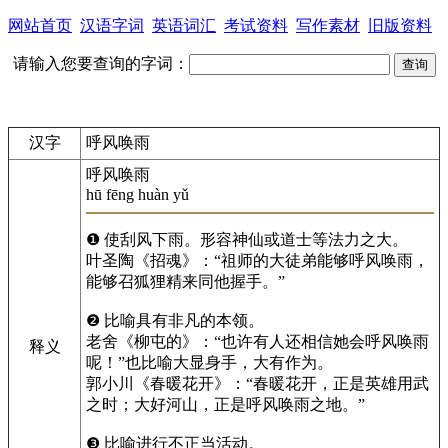
网站首页
汉语字词
英语词汇
考试资料
写作素材
旧版资料
请输入您要查询的字词：
汉字
呼风唤雨
呼风唤雨
hū fēng huàn yǔ
❶ 使刮风下雨。形容神仙或道士等法力之大。
叶圣陶《招魂》：“祖师的大徒弟能够呼风唤雨，
能够召狐狸精来同他握手。”
❷ 比喻具有非凡的本领。
老舍《柳屯的》：“也许有人还相信她会呼风唤雨
释义
呢！”也比喻大显身手，大有作为。
郭小川《春暖花开》：“春暖花开，正是英雄用武
之时；大好河山，正是呼风唤雨之地。”
❸ 比喻进行不正当活动。