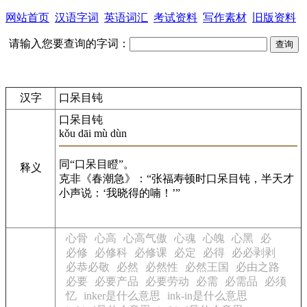
网站首页
汉语字词
英语词汇
考试资料
写作素材
旧版资料
请输入您要查询的字词：
汉字
口呆目钝
口呆目钝
kǒu dāi mù dùn
同“口呆目瞪”。
释义
克非《春潮急》：“张福寿顿时口呆目钝，半天才
小声说：‘我晓得的喃！’”
心骨
心高
心高气傲
心魂
心魄
心黑
必
必修
必修科
必修课
必定
必得
必必剥剥
必恭必敬
必然
必然性
必然王国
必由之路
必要
必要产品
必要劳动
必需
必需品
必须
忆
inker是什么意思
ink-in是什么意思