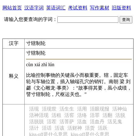
网站首页
汉语字词
英语词汇
考试资料
写作素材
旧版资料
请输入您要查询的字词：
汉字
寸辖制轮
寸辖制轮
cùn xiá zhì lún
比喻控制事物的关键虽小而极重要。辖，固定车
释义
轮与车轴位置，插入轴端孔穴的销钉。南朝 梁 刘
勰《文心雕龙·事类》：“故事得其要，虽小成绩，
譬寸辖制轮，尺枢运关也。”
活现
活现世
活生生
活用
活眼现报
活神仙
活神活现
活租
活窖
活络
活罪
活翻
活脱
活脱脱
活茬
活菩萨
活血
活血丹
活见鬼
活计
活话
活该
活财神
活货
活跃
kiss-off是什么意思
kiss-off是什么意思